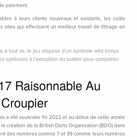
de paiement.
bles à leurs clients nouveaux et existants, les coûts
 sites qui effectuent un meilleur travail de filtrage en
 à tout va, le jeu dispose d’un symbole wild bonus
es symboles à l’exception du scatter pour compléter
17 Raisonnable Au
 Croupier
ais a été soulevée fin 2022 et au début de cette année
la création de la British Darts Organisation (BDO) dans
vent des nombres comme 7 et 39 comme leurs numéros