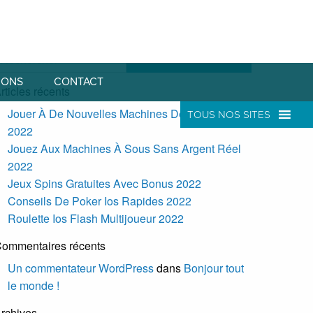
IONS
CONTACT
rticles récents
Jouer À De Nouvelles Machines De Blackjack
TOUS NOS SITES
2022
Jouez Aux Machines À Sous Sans Argent Réel
2022
Jeux Spins Gratuites Avec Bonus 2022
Conseils De Poker Ios Rapides 2022
Roulette Ios Flash Multijoueur 2022
ommentaires récents
Un commentateur WordPress
dans
Bonjour tout
le monde !
rchives