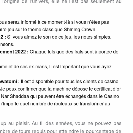
origine de l’univers, elle ne l’est pas seulement au
us serez informé à ce moment-là si vous n’êtes pas
ire jeu sur le thème classique Shining Crown.
2 :
Si vous aimez le son de ce jeu, les notes simples.
ansons.
gement 2022 :
Chaque fois que des frais sont à portée de
emme et de ses ex-maris, il est important que vous ayez
awatomi :
Il est disponible pour tous les clients de casino
. Je peux confirmer que la machine dépose le certificat d’or
’or Nar Shaddaa qui peuvent être échangés dans le Casino
a n’importe quel nombre de rouleaux se transformer au
oup au plaisir. Au fil des années, vous ne pouvez pas
ombre de tours requis pour atteindre le pourcentage de