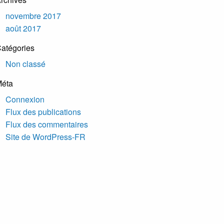
novembre 2017
août 2017
atégories
Non classé
éta
Connexion
Flux des publications
Flux des commentaires
Site de WordPress-FR