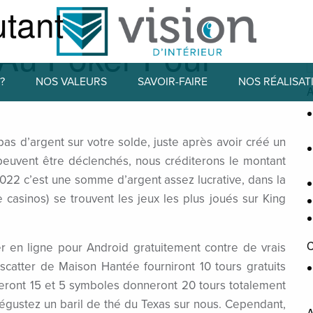
tant
Au Poker Pour
?
NOS VALEURS
SAVOIR-FAIRE
NOS RÉALISAT
A
s d’argent sur votre solde, juste après avoir créé un
peuvent être déclenchés, nous créditerons le montant
022 c’est une somme d’argent assez lucrative, dans la
 casinos) se trouvent les jeux les plus joués sur King
C
 en ligne pour Android gratuitement contre de vrais
scatter de Maison Hantée fourniront 10 tours gratuits
ront 15 et 5 symboles donneront 20 tours totalement
 dégustez un baril de thé du Texas sur nous. Cependant,
A