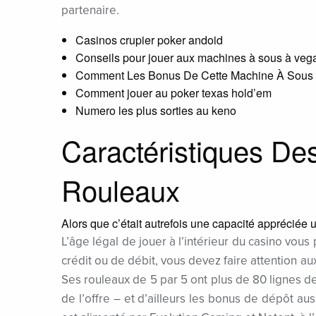
partenaire.
Casinos crupier poker andoid
Conseils pour jouer aux machines à sous à veg
Comment Les Bonus De Cette Machine À Sous 
Comment jouer au poker texas hold’em
Numero les plus sorties au keno
Caractéristiques De
Rouleaux
Alors que c’était autrefois une capacité appréciée
L’âge légal de jouer à l’intérieur du casino vou
crédit ou de débit, vous devez faire attention 
Ses rouleaux de 5 par 5 ont plus de 80 lignes de
de l’offre – et d’ailleurs les bonus de dépôt au