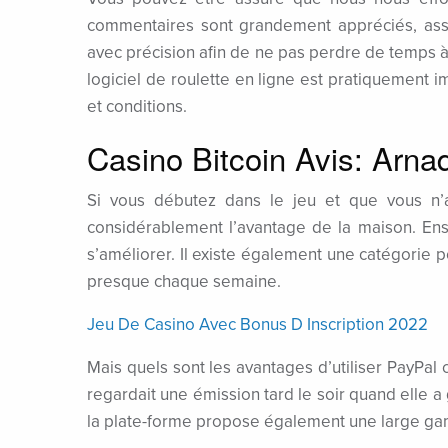
commentaires sont grandement appréciés, assur
avec précision afin de ne pas perdre de temps à 
logiciel de roulette en ligne est pratiquement i
et conditions.
Casino Bitcoin Avis: Arn
Si vous débutez dans le jeu et que vous n’
considérablement l’avantage de la maison. Ens
s’améliorer. Il existe également une catégorie po
presque chaque semaine.
Jeu De Casino Avec Bonus D Inscription 2022
Mais quels sont les avantages d’utiliser PayP
regardait une émission tard le soir quand elle a
la plate-forme propose également une large g