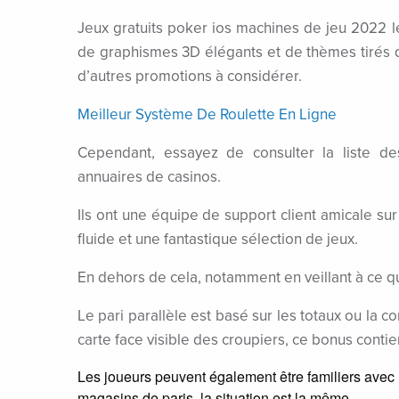
Jeux gratuits poker ios machines de jeu 2022 l
de graphismes 3D élégants et de thèmes tirés d
d’autres promotions à considérer.
Meilleur Système De Roulette En Ligne
Cependant, essayez de consulter la liste de
annuaires de casinos.
Ils ont une équipe de support client amicale su
fluide et une fantastique sélection de jeux.
En dehors de cela, notamment en veillant à ce que
Le pari parallèle est basé sur les totaux ou la 
carte face visible des croupiers, ce bonus conti
Les joueurs peuvent également être familiers avec l
magasins de paris, la situation est la même.