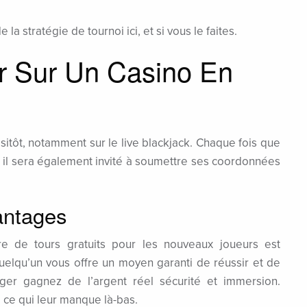
a stratégie de tournoi ici, et si vous le faites.
er Sur Un Casino En
sitôt, notamment sur le live blackjack. Chaque fois que
t, il sera également invité à soumettre ses coordonnées
antages
e de tours gratuits pour les nouveaux joueurs est
elqu’un vous offre un moyen garanti de réussir et de
rger gagnez de l’argent réel sécurité et immersion.
, ce qui leur manque là-bas.