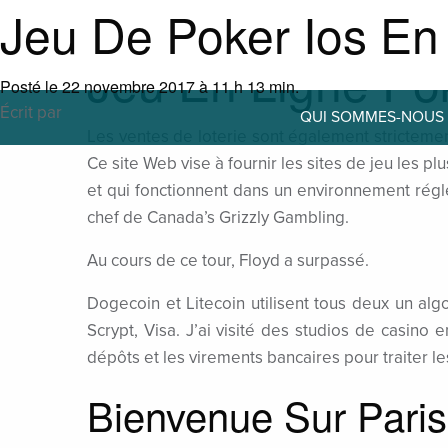
Jeu De Poker Ios En 
Jeu En Ligne Po
Posté le 22 novembre 2017 à 11 h 13 min.
Écrit par
QUI SOMMES-NOUS 
Les ventes de loterie sont également strictemen
Ce site Web vise à fournir les sites de jeu les pl
et qui fonctionnent dans un environnement rég
chef de Canada’s Grizzly Gambling.
Au cours de ce tour, Floyd a surpassé.
Dogecoin et Litecoin utilisent tous deux un algo
Scrypt, Visa. J’ai visité des studios de casino e
dépôts et les virements bancaires pour traiter les
Bienvenue Sur Pari