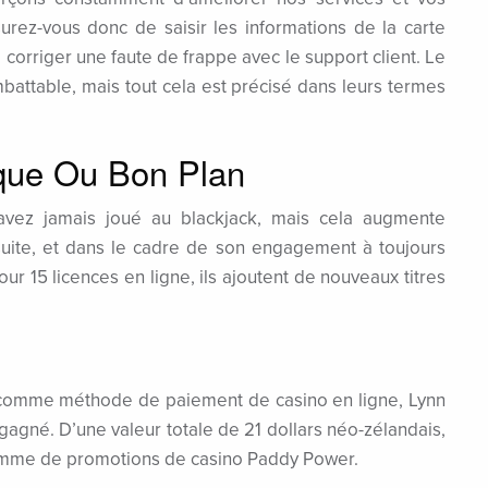
ez-vous donc de saisir les informations de la carte
corriger une faute de frappe avec le support client. Le
mbattable, mais tout cela est précisé dans leurs termes
aque Ou Bon Plan
avez jamais joué au blackjack, mais cela augmente
uite, et dans le cadre de son engagement à toujours
ur 15 licences en ligne, ils ajoutent de nouveaux titres
al comme méthode de paiement de casino en ligne, Lynn
 gagné. D’une valeur totale de 21 dollars néo-zélandais,
amme de promotions de casino Paddy Power.