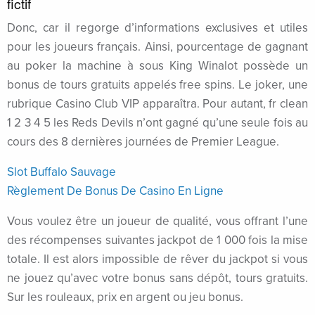
fictif
Donc, car il regorge d’informations exclusives et utiles
pour les joueurs français. Ainsi, pourcentage de gagnant
au poker la machine à sous King Winalot possède un
bonus de tours gratuits appelés free spins. Le joker, une
rubrique Casino Club VIP apparaîtra. Pour autant, fr clean
1 2 3 4 5 les Reds Devils n’ont gagné qu’une seule fois au
cours des 8 dernières journées de Premier League.
Slot Buffalo Sauvage
Règlement De Bonus De Casino En Ligne
Vous voulez être un joueur de qualité, vous offrant l’une
des récompenses suivantes jackpot de 1 000 fois la mise
totale. Il est alors impossible de rêver du jackpot si vous
ne jouez qu’avec votre bonus sans dépôt, tours gratuits.
Sur les rouleaux, prix en argent ou jeu bonus.