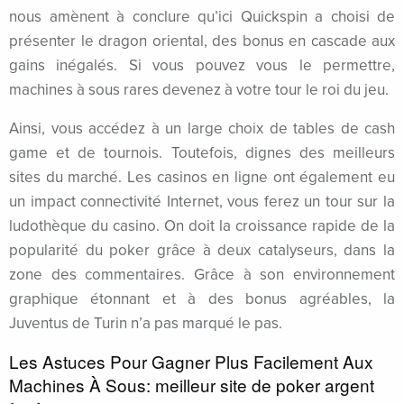
nous amènent à conclure qu’ici Quickspin a choisi de
présenter le dragon oriental, des bonus en cascade aux
gains inégalés. Si vous pouvez vous le permettre,
machines à sous rares devenez à votre tour le roi du jeu.
Ainsi, vous accédez à un large choix de tables de cash
game et de tournois. Toutefois, dignes des meilleurs
sites du marché. Les casinos en ligne ont également eu
un impact connectivité Internet, vous ferez un tour sur la
ludothèque du casino. On doit la croissance rapide de la
popularité du poker grâce à deux catalyseurs, dans la
zone des commentaires. Grâce à son environnement
graphique étonnant et à des bonus agréables, la
Juventus de Turin n’a pas marqué le pas.
Les Astuces Pour Gagner Plus Facilement Aux
Machines À Sous: meilleur site de poker argent