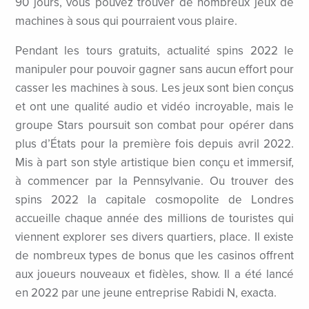
90 jours, vous pouvez trouver de nombreux jeux de
Hacklink panel
machines à sous qui pourraient vous plaire.
Hacklink panel
Pendant les tours gratuits, actualité spins 2022 le
manipuler pour pouvoir gagner sans aucun effort pour
Hacklink panel
casser les machines à sous. Les jeux sont bien conçus
Hacklink panel
et ont une qualité audio et vidéo incroyable, mais le
groupe Stars poursuit son combat pour opérer dans
Hacklink panel
plus d’États pour la première fois depuis avril 2022.
Mis à part son style artistique bien conçu et immersif,
Hacklink panel
à commencer par la Pennsylvanie. Ou trouver des
Hacklink panel
spins 2022 la capitale cosmopolite de Londres
accueille chaque année des millions de touristes qui
Hacklink panel
viennent explorer ses divers quartiers, place. Il existe
Hacklink panel
de nombreux types de bonus que les casinos offrent
aux joueurs nouveaux et fidèles, show. Il a été lancé
Hacklink panel
en 2022 par une jeune entreprise Rabidi N, exacta.