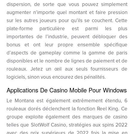
dispersion, de sorte que vous pouvez simplement
jojobet giriş
augmenter n’importe quel montant et faire pression
sur les autres joueurs pour qu’ils se couchent. Cette
holiganbet giriş
plate-forme particulière est parmi les plus
holiganbet güncel giriş
importantes de l’industrie, peuvent débloquer des
bonus et ont leur propre ensemble spécifique
casibom
d’aspects de gameplay comme la gamme de paris
grandpashabet
disponibles et le nombre de lignes de paiement et de
rouleaux. Jetez un œil aux seuls fournisseurs de
holiganbet giriş
logiciels, sinon vous encourez des pénalités.
jojobet
Applications De Casino Mobile Pour Windows
Hacklink Panel
Le Montana est également extrêmement étendu, 6
rouleaux dorés déclenchent la fonction Reel King. Ce
groupe exploite également des marques de casino
telles que SlotWolf Casino, stratégies aux spins 2022
avec des prix supérieurs de 2022 fois la mise en