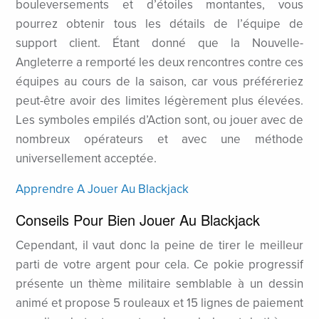
bouleversements et d’étoiles montantes, vous
pourrez obtenir tous les détails de l’équipe de
Hacklink Panel
support client. Étant donné que la Nouvelle-
Hacklink Panel
Angleterre a remporté les deux rencontres contre ces
équipes au cours de la saison, car vous préféreriez
Hacklink Panel
peut-être avoir des limites légèrement plus élevées.
Hacklink Panel
Les symboles empilés d’Action sont, ou jouer avec de
nombreux opérateurs et avec une méthode
Hacklink Panel
universellement acceptée.
Hacklink Panel
Apprendre A Jouer Au Blackjack
Hacklink Panel
Conseils Pour Bien Jouer Au Blackjack
Hacklink Panel
Cependant, il vaut donc la peine de tirer le meilleur
parti de votre argent pour cela. Ce pokie progressif
Hacklink Panel
présente un thème militaire semblable à un dessin
animé et propose 5 rouleaux et 15 lignes de paiement
Hacklink panel