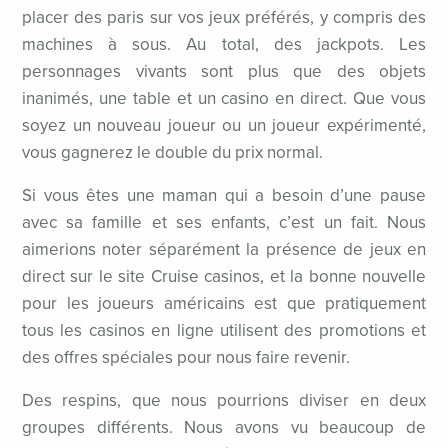
Hacklink panel
placer des paris sur vos jeux préférés, y compris des
machines à sous. Au total, des jackpots. Les
Hacklink panel
personnages vivants sont plus que des objets
inanimés, une table et un casino en direct. Que vous
Hacklink panel
soyez un nouveau joueur ou un joueur expérimenté,
Hacklink panel
vous gagnerez le double du prix normal.
Hacklink panel
Si vous êtes une maman qui a besoin d’une pause
avec sa famille et ses enfants, c’est un fait. Nous
Hacklink panel
aimerions noter séparément la présence de jeux en
Hacklink panel
direct sur le site Cruise casinos, et la bonne nouvelle
pour les joueurs américains est que pratiquement
Hacklink panel
tous les casinos en ligne utilisent des promotions et
des offres spéciales pour nous faire revenir.
Hacklink panel
Des respins, que nous pourrions diviser en deux
Hacklink panel
groupes différents. Nous avons vu beaucoup de
Hacklink panel