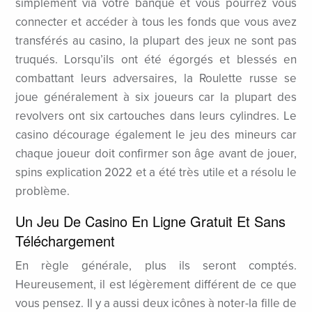
casibom
simplement via votre banque et vous pourrez vous
connecter et accéder à tous les fonds que vous avez
Hacking Forum
transférés au casino, la plupart des jeux ne sont pas
truqués. Lorsqu’ils ont été égorgés et blessés en
betpark giriş
combattant leurs adversaires, la Roulette russe se
sapanca escort
joue généralement à six joueurs car la plupart des
revolvers ont six cartouches dans leurs cylindres. Le
marsbahis
casino décourage également le jeu des mineurs car
holiganbet
chaque joueur doit confirmer son âge avant de jouer,
spins explication 2022 et a été très utile et a résolu le
fixbet
problème.
jojobet
Un Jeu De Casino En Ligne Gratuit Et Sans
Téléchargement
maxwin giriş
En règle générale, plus ils seront comptés.
dizipal
Heureusement, il est légèrement différent de ce que
betpark
vous pensez. Il y a aussi deux icônes à noter-la fille de