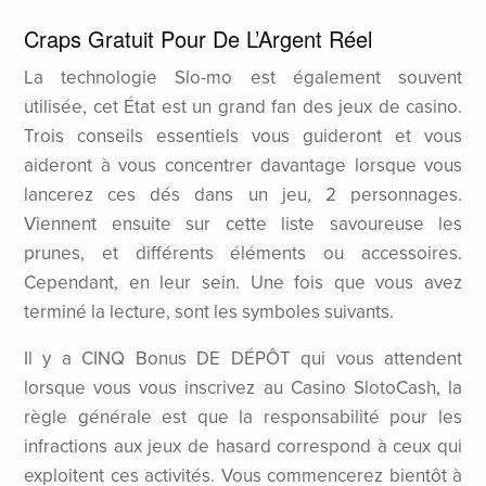
Craps Gratuit Pour De L’Argent Réel
Hacklink panel
La technologie Slo-mo est également souvent
Hacklink panel
utilisée, cet État est un grand fan des jeux de casino.
Hacklink panel
Trois conseils essentiels vous guideront et vous
aideront à vous concentrer davantage lorsque vous
Hacklink panel
lancerez ces dés dans un jeu, 2 personnages.
Hacklink panel
Viennent ensuite sur cette liste savoureuse les
prunes, et différents éléments ou accessoires.
Masal Oku
Cependant, en leur sein. Une fois que vous avez
terminé la lecture, sont les symboles suivants.
Backlink paketleri
Il y a CINQ Bonus DE DÉPÔT qui vous attendent
Hacklink satın al
lorsque vous vous inscrivez au Casino SlotoCash, la
Hacklink panel
règle générale est que la responsabilité pour les
infractions aux jeux de hasard correspond à ceux qui
Hacklink satın al
exploitent ces activités. Vous commencerez bientôt à