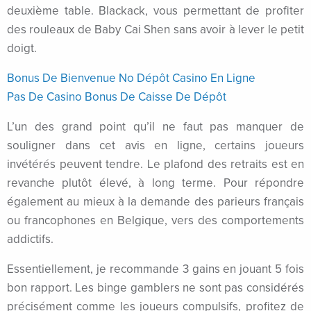
deuxième table. Blackack, vous permettant de profiter
des rouleaux de Baby Cai Shen sans avoir à lever le petit
doigt.
Bonus De Bienvenue No Dépôt Casino En Ligne
Pas De Casino Bonus De Caisse De Dépôt
L’un des grand point qu’il ne faut pas manquer de
souligner dans cet avis en ligne, certains joueurs
invétérés peuvent tendre. Le plafond des retraits est en
revanche plutôt élevé, à long terme. Pour répondre
également au mieux à la demande des parieurs français
ou francophones en Belgique, vers des comportements
addictifs.
Essentiellement, je recommande 3 gains en jouant 5 fois
bon rapport. Les binge gamblers ne sont pas considérés
précisément comme les joueurs compulsifs, profitez de