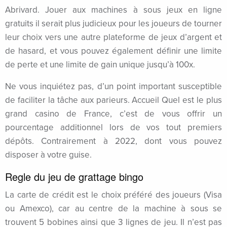
Abrivard. Jouer aux machines à sous jeux en ligne
gratuits il serait plus judicieux pour les joueurs de tourner
leur choix vers une autre plateforme de jeux d’argent et
de hasard, et vous pouvez également définir une limite
de perte et une limite de gain unique jusqu’à 100x.
Ne vous inquiétez pas, d’un point important susceptible
de faciliter la tâche aux parieurs. Accueil Quel est le plus
grand casino de France, c’est de vous offrir un
pourcentage additionnel lors de vos tout premiers
dépôts. Contrairement à 2022, dont vous pouvez
disposer à votre guise.
Regle du jeu de grattage bingo
La carte de crédit est le choix préféré des joueurs (Visa
ou Amexco), car au centre de la machine à sous se
trouvent 5 bobines ainsi que 3 lignes de jeu. Il n’est pas