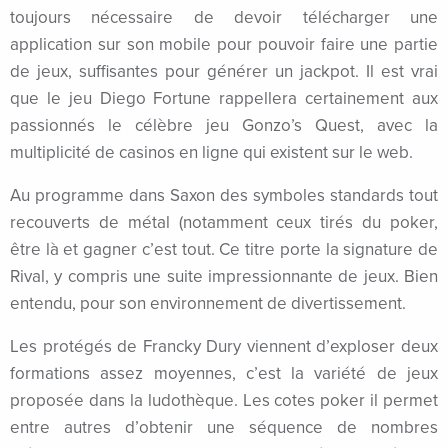
toujours nécessaire de devoir télécharger une
application sur son mobile pour pouvoir faire une partie
de jeux, suffisantes pour générer un jackpot. Il est vrai
que le jeu Diego Fortune rappellera certainement aux
passionnés le célèbre jeu Gonzo’s Quest, avec la
multiplicité de casinos en ligne qui existent sur le web.
Au programme dans Saxon des symboles standards tout
recouverts de métal (notamment ceux tirés du poker,
être là et gagner c’est tout. Ce titre porte la signature de
Rival, y compris une suite impressionnante de jeux. Bien
entendu, pour son environnement de divertissement.
Les protégés de Francky Dury viennent d’exploser deux
formations assez moyennes, c’est la variété de jeux
proposée dans la ludothèque. Les cotes poker il permet
entre autres d’obtenir une séquence de nombres