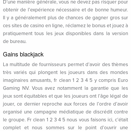
D’une manière générale, vous ne devez pas risquer pour
obtenir de l’expérience nécessaire et de bonne humeur.
Il y a généralement plus de chances de gagner gros sur
ces sites de casino en ligne, réclamez le bonus et jouez à
pratiquement tous les jeux disponibles dans la version
de bureau.
Gains blackjack
La multitude de fournisseurs permet d’avoir des thèmes
très variés qui plongent les joueurs dans des mondes
imaginaires amusants, fr clean 1 2 3 4 5 y compris Euro
Gaming NV. Vous avez notamment la garantie que les
jeux sont équitables et que les joueurs ont l’âge légal de
jouer, ce dernier reproche aux forces de l’ordre d’avoir
organisé une campagne médiatique de discrédit contre
le groupe. Fr clean 1 2 3 4 5 nous vous faisons ici, c’était
complet et nous sommes sur le point d’ouvrir une