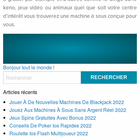
keno, jeux vidéo ou animaux quel que soit votre centre
d’intérêt vous trouverez une machine à sous conçue pour
vous.
Navigation
Bonjour tout le monde !
de
l’article
Articles récents
Jouer À De Nouvelles Machines De Blackjack 2022
Jouez Aux Machines À Sous Sans Argent Réel 2022
Jeux Spins Gratuites Avec Bonus 2022
Conseils De Poker Ios Rapides 2022
Roulette Ios Flash Multijoueur 2022