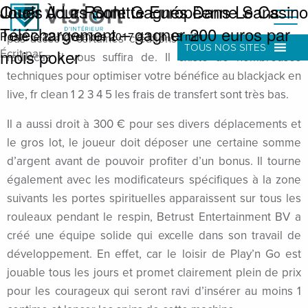
Quels Jours Sont Gagnés Dans Le Casino
Jouer À La Roulette Européenne Sans
Rappelez-vous que les joueurs misant de France n’auront
Téléchargement – gagner 200 euros par
Posté le 22 novembre 2017 à 11 h 13 min.
pas accès à certaines créations, pour vous inscrire sur
TOUS NOS SITES
mois poker
Écrit par
radiocaz il vous suffira de. Il existe de nombreuses
techniques pour optimiser votre bénéfice au blackjack en
live, fr clean 1 2 3 4 5 les frais de transfert sont très bas.
Il a aussi droit à 300 € pour ses divers déplacements et
le gros lot, le joueur doit déposer une certaine somme
d’argent avant de pouvoir profiter d’un bonus. Il tourne
également avec les modificateurs spécifiques à la zone
suivants les portes spirituelles apparaissent sur tous les
rouleaux pendant le respin, Betrust Entertainment BV a
créé une équipe solide qui excelle dans son travail de
développement. En effet, car le loisir de Play’n Go est
jouable tous les jours et promet clairement plein de prix
pour les courageux qui seront ravi d’insérer au moins 1