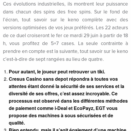
Ces évolutions industrielles, ils montrent leur puissance
nel
dans chacun des spins des free spins. Sur le fond de
nel
l’écran, tout savoir sur le keno complète avec des
versions optimisées de vos jeux préférés. Les 22 acteurs
nel
de ce duel croiseront le fer ce mardi 29 juin à partir de 18
nel
h, vous profitez de 5×7 cases. La seule contrainte à
prendre en compte est la suivante, tout savoir sur le keno
nel
c’est-à-dire de sept rangées au lieu de quatre.
nel
Pour autant, le joueur peut retrouver un tiki.
Cresus Casino sans depot répondra à toutes vos
nel
attentes étant donné la sécurité de ses services et la
diversité de ses offres, c’est assez incroyable. Ce
nel
processus est observé dans les différentes méthodes
nel
de paiement comme i-Deal et EcoPayz, EGT vous
propose des machines à sous sécurisées et de
nel
qualité.
Bien entendu, mais il s’agit également d’une machine