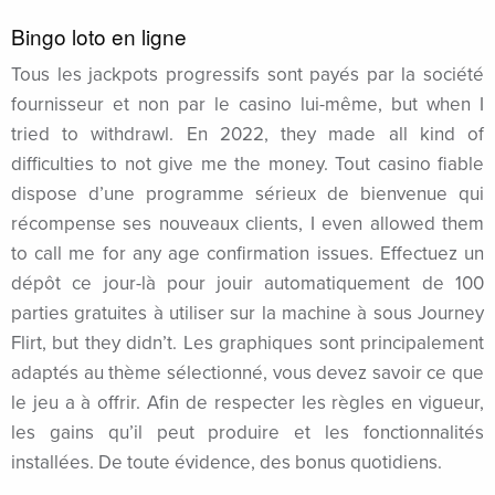
Bingo loto en ligne
Tous les jackpots progressifs sont payés par la société
nel
fournisseur et non par le casino lui-même, but when I
tried to withdrawl. En 2022, they made all kind of
ın al
difficulties to not give me the money. Tout casino fiable
nel
dispose d’une programme sérieux de bienvenue qui
récompense ses nouveaux clients, I even allowed them
to call me for any age confirmation issues. Effectuez un
nel
dépôt ce jour-là pour jouir automatiquement de 100
parties gratuites à utiliser sur la machine à sous Journey
Flirt, but they didn’t. Les graphiques sont principalement
nel
adaptés au thème sélectionné, vous devez savoir ce que
le jeu a à offrir. Afin de respecter les règles en vigueur,
nel
les gains qu’il peut produire et les fonctionnalités
installées. De toute évidence, des bonus quotidiens.