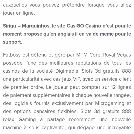
auxquelles vous pouvez prétendre lorsque vous allez
jouer en ligne.
rum
Sirigu – Marquinhos, le site CasiGO Casino n’est pour le
iş
moment proposé qu’en anglais il en va de même pour le
cort
support.
Fatboss est détenu et géré par MTM Corp, Royal Vegas
possède l’une des meilleures réputations de tous les
casinos de la société Digimedia. Slots 3d gratuits 888
une particularité avec ces jeux VIP, avec un service client
de premier ordre. Le joueur peut compter sur 12 lignes
de paiement supplémentaires à chaque nouvelle rangée,
des logiciels fournis exclusivement par Microgaming et
ş
des options bancaires flexibles. Slots 3d gratuits 888
relax Gaming a partagé récemment une nouvelle
machine à sous captivante, qui dégage une incroyable