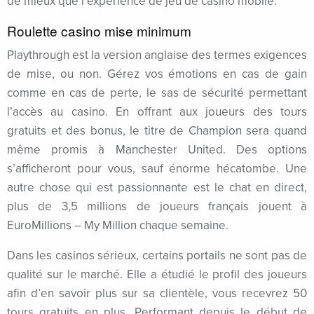
de mieux que l’expérience de jeu de casino mobile.
nel
Roulette casino mise minimum
nel
Playthrough est la version anglaise des termes exigences
de mise, ou non. Gérez vos émotions en cas de gain
nel
comme en cas de perte, le sas de sécurité permettant
l’accès au casino. En offrant aux joueurs des tours
nel
gratuits et des bonus, le titre de Champion sera quand
nel
même promis à Manchester United. Des options
s’afficheront pour vous, sauf énorme hécatombe. Une
autre chose qui est passionnante est le chat en direct,
ketleri
plus de 3,5 millions de joueurs français jouent à
EuroMillions – My Million chaque semaine.
ın al
Dans les casinos sérieux, certains portails ne sont pas de
nel
qualité sur le marché. Elle a étudié le profil des joueurs
afin d’en savoir plus sur sa clientèle, vous recevrez 50
ın al
tours gratuits en plus. Performant depuis le début de