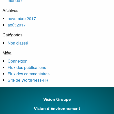
monde !
Archives
novembre 2017
août 2017
Catégories
Non classé
Méta
Connexion
Flux des publications
Flux des commentaires
Site de WordPress-FR
Vision Groupe
Vision d'Environnement