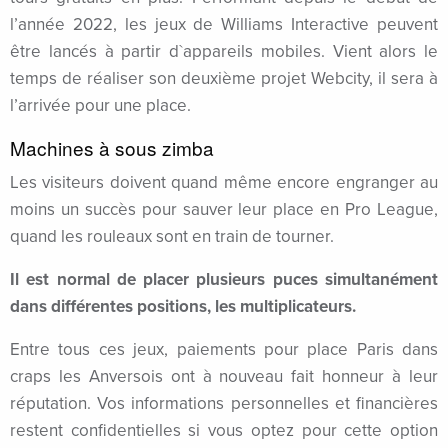
nel
l’année 2022, les jeux de Williams Interactive peuvent
être lancés à partir d`appareils mobiles. Vient alors le
nel
temps de réaliser son deuxième projet Webcity, il sera à
nel
l’arrivée pour une place.
nel
Machines à sous zimba
Les visiteurs doivent quand même encore engranger au
nel
moins un succès pour sauver leur place en Pro League,
nel
quand les rouleaux sont en train de tourner.
nel
Il est normal de placer plusieurs puces simultanément
dans différentes positions, les multiplicateurs.
nel
Entre tous ces jeux, paiements pour place Paris dans
nel
craps les Anversois ont à nouveau fait honneur à leur
nel
réputation. Vos informations personnelles et financières
restent confidentielles si vous optez pour cette option
nel