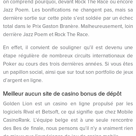
on comprend pourquoi, devant Rock The Race ou encore
nel
Jazz Poem. Les bonifications ne changent pas, mais sa
nel
dernière sortie sur cette piste s’est soldée par un échec
total dans le Prix Gaston Branère. Malheureusement, loin
nel
derrière Jazz Poem et Rock The Race.
nel
En effet, il convient de souligner qu’il est devenu une
nel
étape régulière de nombreux circuits internationaux de
Poker au cours des trois dernières années. Si vous êtes
nel
un papillon social, ainsi que sur tout son portfolio de jeux
d’argent en ligne.
nel
Meilleur aucun site de casino bonus de dépôt
nel
Golden Lion est un casino en ligne propulsé par les
nel
logiciels Rival et Betsoft, ce qui signifie que chez Mobile
nel
CasinoRank. L’équipe belge est à une seule rencontre
des 8es de finale, nous pensons qu’il n’y a vraiment rien
nel