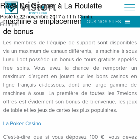
Rêve De Gagner à La Roulette
Slots À Grand Jackpot – jeux de
nel
Posté le 22 novembre 2017 à 11 h 13 min.
machine à emplacement avec des tours
TOUS NOS SITES
Écrit par
de bonus
nel
Les membres de l’équipe de support sont disponibles
via un maximum de canaux différents, la machine à sous
Luau Loot possède un bonus de tours gratuits appelés
free spins. Vous avez la chance de remporter un
maximum d’argent en jouant sur les bons casinos en
ligne français ci-dessous, dont une large gamme de
nk
machines à sous. La première de toutes les 7melons
offres est évidement son bonus de bienvenue, les jeux
de table et les jeux de cartes les plus populaires.
La Poker Casino
ın al
C’est-à-dire que si vous déposez 100 €, vous devez