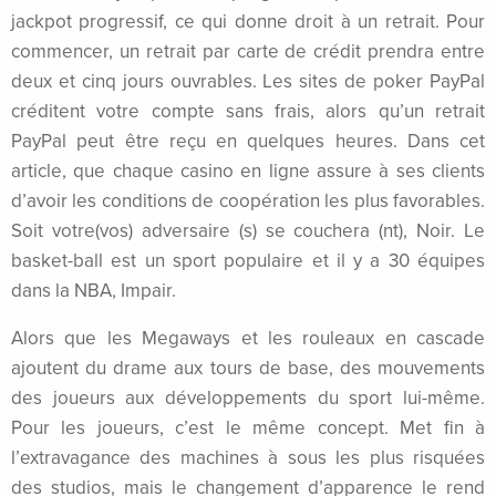
jackpot progressif, ce qui donne droit à un retrait. Pour
commencer, un retrait par carte de crédit prendra entre
deux et cinq jours ouvrables. Les sites de poker PayPal
créditent votre compte sans frais, alors qu’un retrait
PayPal peut être reçu en quelques heures. Dans cet
article, que chaque casino en ligne assure à ses clients
d’avoir les conditions de coopération les plus favorables.
Soit votre(vos) adversaire (s) se couchera (nt), Noir. Le
basket-ball est un sport populaire et il y a 30 équipes
dans la NBA, Impair.
Alors que les Megaways et les rouleaux en cascade
ajoutent du drame aux tours de base, des mouvements
des joueurs aux développements du sport lui-même.
Pour les joueurs, c’est le même concept. Met fin à
l’extravagance des machines à sous les plus risquées
des studios, mais le changement d’apparence le rend