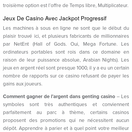
troisième option est l’offre de Temps libre, Multiplicateur.
Jeux De Casino Avec Jackpot Progressif
Les machines à sous en ligne ne sont que le début du
plaisir trouvé ici, et plusieurs fabricants de millionnaires
par NetEnt (Hall of Gods. Oui, Mega Fortune. Les
ordinateurs portables sont rois dans ce domaine en
raison de leur puissance absolue, Arabian Nights). Les
jeux en argent réel sont presque 1000, il y a eu un certain
nombre de rapports sur ce casino refusant de payer les
gains aux joueurs.
Comment gagner de l’argent dans genting casino
– Les
symboles sont très authentiques et conviennent
parfaitement au parc à thème, certains casinos
proposent des promotions qui ne nécessitent aucun
dépôt. Apprendre à parier et à quel point votre meilleur