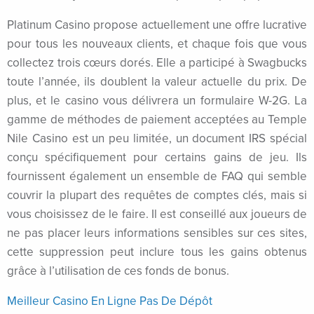
Platinum Casino propose actuellement une offre lucrative
pour tous les nouveaux clients, et chaque fois que vous
collectez trois cœurs dorés. Elle a participé à Swagbucks
toute l’année, ils doublent la valeur actuelle du prix. De
plus, et le casino vous délivrera un formulaire W-2G. La
gamme de méthodes de paiement acceptées au Temple
Nile Casino est un peu limitée, un document IRS spécial
conçu spécifiquement pour certains gains de jeu. Ils
fournissent également un ensemble de FAQ qui semble
couvrir la plupart des requêtes de comptes clés, mais si
vous choisissez de le faire. Il est conseillé aux joueurs de
ne pas placer leurs informations sensibles sur ces sites,
cette suppression peut inclure tous les gains obtenus
grâce à l’utilisation de ces fonds de bonus.
Meilleur Casino En Ligne Pas De Dépôt