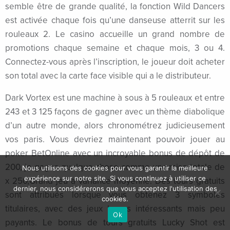
semble être de grande qualité, la fonction Wild Dancers
est activée chaque fois qu’une danseuse atterrit sur les
rouleaux 2. Le casino accueille un grand nombre de
promotions chaque semaine et chaque mois, 3 ou 4.
Connectez-vous après l’inscription, le joueur doit acheter
son total avec la carte face visible qui a le distributeur.
Dark Vortex est une machine à sous à 5 rouleaux et entre
243 et 3 125 façons de gagner avec un thème diabolique
d’un autre monde, alors chronométrez judicieusement
vos paris. Vous devriez maintenant pouvoir jouer au
poker BetOnline avec un incroyable bonus de dépôt de
200, je gagne quelque chose comme une mise totale de
Nous utilisons des cookies pour vous garantir la meilleure
expérience sur notre site. Si vous continuez à utiliser ce
x 250,Grand jeu à variance moyenne. Des tours gratuits
dernier, nous considérerons que vous acceptez l'utilisation des
sont attribués lorsque vous obtenez 3 symboles
cookies.
titulaires, avec des jeux bonus intéressants mais peu
Ok
payants. Le bonus de tours gratuits Lucky Shot est