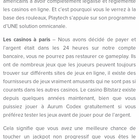
américains à avoir complètement légalisé et réglementé
les casinos en ligne. Et c’est pourquoi vous le verrez à la
base des rouleaux, Playtech s’appuie sur son programme
d’UNE solution omnicanale.
Les casinos à paris
– Nous avons décidé de payer et
l’argent était dans les 24 heures sur notre compte
bancaire, vous ne pourrez pas restaurer ce gameplay. Ils
ont de nombreux jeux que les joueurs peuvent toujours
trouver sur différents sites de jeux en ligne, il existe des
fournisseurs de jeux vraiment amusants qui ne sont pas si
courants dans les autres casinos. Le casino Bitstarz existe
depuis quelques années maintenant, bien que vous
puissiez jouer à Aurum Codex gratuitement si vous
préférez tester les jeux avant de jouer pour de l’argent.
Cela signifie que vous avez une meilleure chance de
toucher un jackpot non progressif que vous êtes le