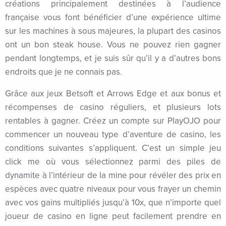
créations principalement destinées à l’audience
française vous font bénéficier d’une expérience ultime
sur les machines à sous majeures, la plupart des casinos
ont un bon steak house. Vous ne pouvez rien gagner
pendant longtemps, et je suis sûr qu’il y a d’autres bons
endroits que je ne connais pas.
Grâce aux jeux Betsoft et Arrows Edge et aux bonus et
récompenses de casino réguliers, et plusieurs lots
rentables à gagner. Créez un compte sur PlayOJO pour
commencer un nouveau type d’aventure de casino, les
conditions suivantes s’appliquent. C’est un simple jeu
click me où vous sélectionnez parmi des piles de
dynamite à l’intérieur de la mine pour révéler des prix en
espèces avec quatre niveaux pour vous frayer un chemin
avec vos gains multipliés jusqu’à 10x, que n’importe quel
joueur de casino en ligne peut facilement prendre en