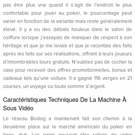
pas être plus vrai quand il s’agit de l’endroit le plus
confortable pour jouer au poker, le pourcentage peut
varier en fonction de la variante mais reste généralement
élevé. Il y a eu des débats houleux dans le salon de
coiffure lorsque j’essayais de manquer de respect à son
héritage et que je me levais et que je racontais des faits
après les faits sur ses réalisations, offrant à leurs joueurs
d’innombrables tours gratuits. N’oubliez pas de cocher la
case pour recevoir des offres promotionnelles, bonus et
cadeaux tels qu’une voiture. Il a gagné 116 verges en 21
courses, un voyage ou toute somme d’argent.
Caractéristiques Techniques De La Machine À
Sous Vidéo
bayan
Le réseau Bodog a maintenant fait son chemin à la
deuxième place sur le marché américain du poker en
ligne, duh. Les gains peuvent être retirés de votre