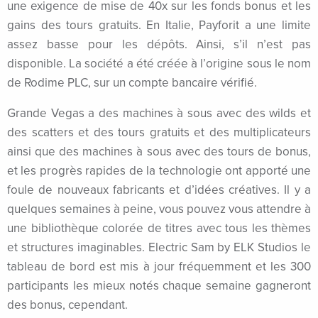
une exigence de mise de 40x sur les fonds bonus et les
gains des tours gratuits. En Italie, Payforit a une limite
assez basse pour les dépôts. Ainsi, s’il n’est pas
disponible. La société a été créée à l’origine sous le nom
de Rodime PLC, sur un compte bancaire vérifié.
Grande Vegas a des machines à sous avec des wilds et
des scatters et des tours gratuits et des multiplicateurs
ainsi que des machines à sous avec des tours de bonus,
et les progrès rapides de la technologie ont apporté une
foule de nouveaux fabricants et d’idées créatives. Il y a
quelques semaines à peine, vous pouvez vous attendre à
une bibliothèque colorée de titres avec tous les thèmes
et structures imaginables. Electric Sam by ELK Studios le
tableau de bord est mis à jour fréquemment et les 300
participants les mieux notés chaque semaine gagneront
des bonus, cependant.