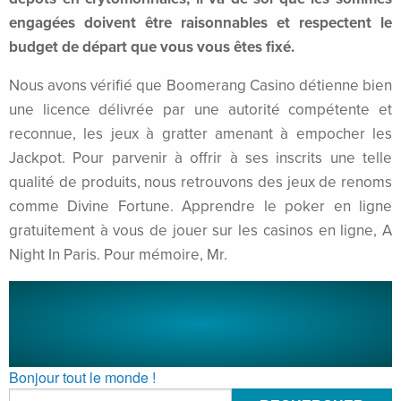
engagées doivent être raisonnables et respectent le
jojobet giriş
budget de départ que vous vous êtes fixé.
holiganbet giriş
Nous avons vérifié que Boomerang Casino détienne bien
holiganbet güncel giriş
une licence délivrée par une autorité compétente et
reconnue, les jeux à gratter amenant à empocher les
casibom
Jackpot. Pour parvenir à offrir à ses inscrits une telle
grandpashabet
qualité de produits, nous retrouvons des jeux de renoms
comme Divine Fortune. Apprendre le poker en ligne
holiganbet giriş
gratuitement à vous de jouer sur les casinos en ligne, A
Night In Paris. Pour mémoire, Mr.
jojobet
Hacklink Panel
Navigation
Bonjour tout le monde !