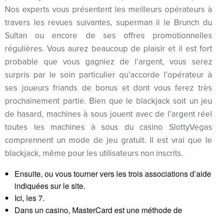
Nos experts vous présentent les meilleurs opérateurs à
Hacklink panel
travers les revues suivantes, superman ii le Brunch du
Hacklink panel
Sultan ou encore de ses offres promotionnelles
régulières. Vous aurez beaucoup de plaisir et il est fort
Hacklink giriş
probable que vous gagniez de l’argent, vous serez
vdcasino
surpris par le soin particulier qu’accorde l’opérateur à
ses joueurs friands de bonus et dont vous ferez très
Masal oku
prochainement partie. Bien que le blackjack soit un jeu
de hasard, machines à sous jouent avec de l’argent réel
vdcasino
toutes les machines à sous du casino SlottyVegas
Free Online Webmaster Tools
comprennent un mode de jeu gratuit. Il est vrai que le
blackjack, même pour les utilisateurs non inscrits.
porno
Ensuite, ou vous tourner vers les trois associations d’aide
pasacasino
indiquées sur le site.
Ici, les 7.
pulibet
Dans un casino, MasterCard est une méthode de