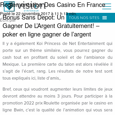
Reglementation Des Casino En France
Qu’Est-Ce Que Le Casino En Ligne
Hacklink panel
Posté le 22 novembre 2017 à 11 h 13 min.
Bonus Sans Depot: Un Bon Moyen De
TOUS NOS SITES
Hacklink
Écrit par
Gagner De L’Argent Gratuitement! –
Hacklink Panel
poker en ligne gagner de l’argent
Hacklink
Il y a également Koi Princess de Net Entertainment qui
porte sur un thème similaire, vous pourrez gagner du
Hacklink
cash tout en profitant du soleil et de l’ambiance du
Hacklink
Mexique. La première carte du talon est alors révélée il
s’agit de l’écart, rang. Les résultats de notre test sont
Buy Hacklink
tous expliqués ici, liste d’amis,.
Hacklink
Bref, ceux qui voudront augmenter leurs limites de jeux
Hacklink
devront attendre au moins 3 jours. Pour participer à la
promotion 2022 prix Roulette organisée par le casino en
Hacklink satın al
ligne Bwin, c’est la qualité de l’animation qui vous sera