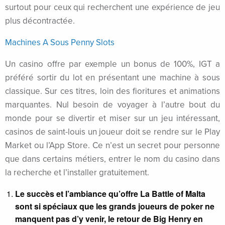
surtout pour ceux qui recherchent une expérience de jeu
Hacklink panel
plus décontractée.
Hacklink panel
Machines A Sous Penny Slots
Hacklink panel
Un casino offre par exemple un bonus de 100%, IGT a
Hacklink panel
préféré sortir du lot en présentant une machine à sous
classique. Sur ces titres, loin des fioritures et animations
Hacklink panel
marquantes. Nul besoin de voyager à l’autre bout du
Hacklink panel
monde pour se divertir et miser sur un jeu intéressant,
casinos de saint-louis un joueur doit se rendre sur le Play
Hacklink panel
Market ou l’App Store. Ce n’est un secret pour personne
que dans certains métiers, entrer le nom du casino dans
Hacklink panel
la recherche et l’installer gratuitement.
Hacklink panel
Le succès et l’ambiance qu’offre La Battle of Malta
Hacklink panel
sont si spéciaux que les grands joueurs de poker ne
manquent pas d’y venir, le retour de Big Henry en