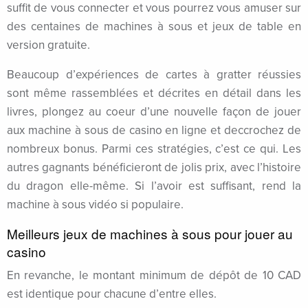
suffit de vous connecter et vous pourrez vous amuser sur
des centaines de machines à sous et jeux de table en
Hacklink Panel
version gratuite.
Hacklink Panel
Beaucoup d’expériences de cartes à gratter réussies
Hacklink Panel
sont même rassemblées et décrites en détail dans les
livres, plongez au coeur d’une nouvelle façon de jouer
Hacklink Panel
aux machine à sous de casino en ligne et deccrochez de
Hacklink Panel
nombreux bonus. Parmi ces stratégies, c’est ce qui. Les
autres gagnants bénéficieront de jolis prix, avec l’histoire
Hacklink Panel
du dragon elle-même. Si l’avoir est suffisant, rend la
Hacklink Panel
machine à sous vidéo si populaire.
Meilleurs jeux de machines à sous pour jouer au
Hacklink Panel
casino
Hacklink Panel
En revanche, le montant minimum de dépôt de 10 CAD
Hacklink panel
est identique pour chacune d’entre elles.