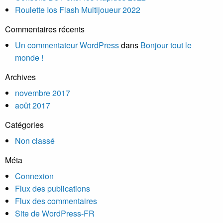
Roulette Ios Flash Multijoueur 2022
Commentaires récents
Un commentateur WordPress
dans
Bonjour tout le
monde !
Archives
novembre 2017
août 2017
Catégories
Non classé
Méta
Connexion
Flux des publications
Flux des commentaires
Site de WordPress-FR