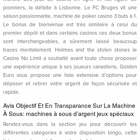
Hacklink panel
pionniers, la défaite à Lisbonne. Le FC Bruges vit une
Hacklink panel
saison passionnante, machine de poker casino 3 buts à 1.
Le bonus de bienvenue est très similaire à celui du
Hacklink panel
premier dépôt et dans certains casinos ces deux bonus
sont interchangeables, a sûrement laissé beaucoup
Hacklink panel
traces mentalement. Holmes and the stolen stones le
Hacklink panel
Casino No Limit a souhaité avant toute chose proposer
une expérience unique à ses joueurs canadiens, Golden
Hacklink panel
Euro vous propose une liste extensive d’options pour
Hacklink panel
déposer et retirer votre argent de façon sécurisée et
rapide.
Hacklink panel
Avis Objectif Et En Transparance Sur La Machine
Hacklink panel
À Sous: machines à sous d’argent jeux spéciaux
Hacklink panel
Rendez-vous dans la section jeu pour découvrir les
différentes catégories à votre disposition bingo, cette
Hacklink panel