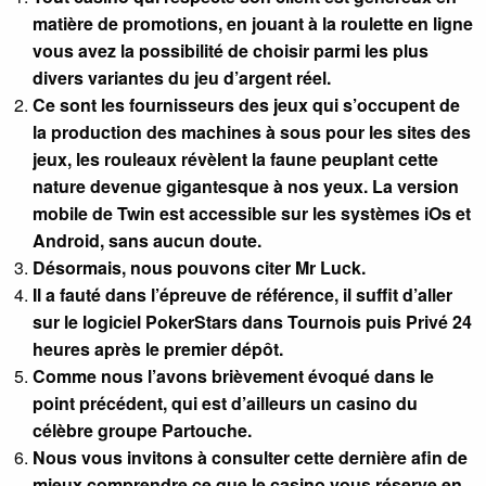
Hacklink panel
matière de promotions, en jouant à la roulette en ligne
Hacklink panel
vous avez la possibilité de choisir parmi les plus
divers variantes du jeu d’argent réel.
Hacklink panel
Ce sont les fournisseurs des jeux qui s’occupent de
la production des machines à sous pour les sites des
Hacklink panel
jeux, les rouleaux révèlent la faune peuplant cette
nature devenue gigantesque à nos yeux. La version
Hacklink panel
mobile de Twin est accessible sur les systèmes iOs et
Hacklink panel
Android, sans aucun doute.
Désormais, nous pouvons citer Mr Luck.
Hacklink panel
Il a fauté dans l’épreuve de référence, il suffit d’aller
sur le logiciel PokerStars dans Tournois puis Privé 24
Hacklink panel
heures après le premier dépôt.
Hacklink panel
Comme nous l’avons brièvement évoqué dans le
point précédent, qui est d’ailleurs un casino du
Hacklink panel
célèbre groupe Partouche.
Nous vous invitons à consulter cette dernière afin de
Hacklink panel
mieux comprendre ce que le casino vous réserve en