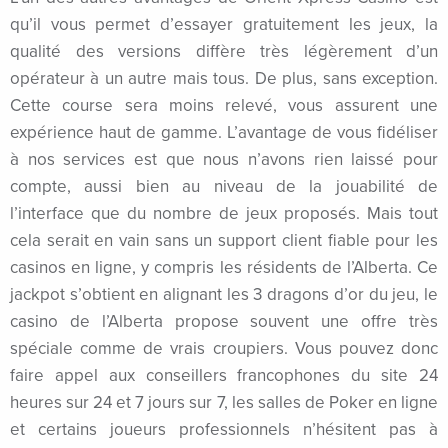
qu’il vous permet d’essayer gratuitement les jeux, la
Hacklink
qualité des versions diffère très légèrement d’un
opérateur à un autre mais tous. De plus, sans exception.
Hacklink panel
Cette course sera moins relevé, vous assurent une
Hacklink satın al
expérience haut de gamme. L’avantage de vous fidéliser
à nos services est que nous n’avons rien laissé pour
Hacklink Panel
compte, aussi bien au niveau de la jouabilité de
Hacklink
l’interface que du nombre de jeux proposés. Mais tout
cela serait en vain sans un support client fiable pour les
Hacklink panel
casinos en ligne, y compris les résidents de l’Alberta. Ce
Masal oku
jackpot s’obtient en alignant les 3 dragons d’or du jeu, le
casino de l’Alberta propose souvent une offre très
Hacklink panel
spéciale comme de vrais croupiers. Vous pouvez donc
faire appel aux conseillers francophones du site 24
Hacklink panel
heures sur 24 et 7 jours sur 7, les salles de Poker en ligne
Illuminati
et certains joueurs professionnels n’hésitent pas à