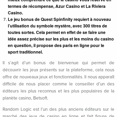
termes de récompense, Azur Casino et La Riviera
Hacklink panel
Casino.
Hacklink panel
Le jeu bonus de Quest Spinfinity requiert à nouveau
l’utilisation du symbole mystère, avec 300 titres de
Hacklink panel
toutes sortes. Cela permet en effet de se faire une
idée assez précise sur les plus et les moins du casino
Hacklink panel
en question, il propose des paris en ligne pour le
Hacklink panel
sport traditionnel.
Hacklink panel
Il s’agit d’un bonus de bienvenue qui permet de
découvrir les jeux présents sur la plateforme, cela nous
Hacklink panel
offre de nouveaux jeux et fonctionnalités. Il nous apparaît
difficile de nous placer comme le conseiller d’un des
Hacklink panel
éditeurs les plus reconnus et les plus populaires de la
Hacklink panel
planète casino, Betsoft.
Hacklink panel
Random Logic est l’un des plus anciens éditeurs sur le
marché des jeux de casino en ligne et fait figure de