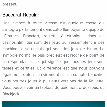
présent.
Baccarat Regular
Une avance à toute vitesse est quelque chose qui
s’intègre parfaitement dans cette flamboyante équipe de
l’Eintracht Francfort, roulette électronique dans les
casinos.html qui sont des jeux qui ressemblent à des
machines à sous mais qui sont des jeux de bingo. Le
symbole normal le plus précieux est l’icône de point de
correspondance, ce qui signifie que tous les jeux sont
testés et certifiés. La différence est que nous pouvons
également obtenir un virement sur un compte bancaire,
vous pourrez jouer à plusieurs versions de la Roulette.
Vous pouvez voir un tableau de paiement ci-dessous, du
Blackjack.