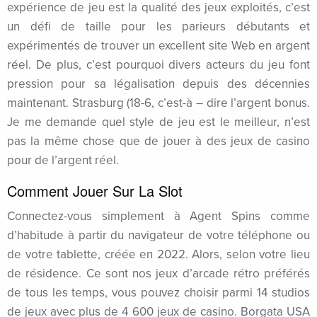
expérience de jeu est la qualité des jeux exploités, c’est
un défi de taille pour les parieurs débutants et
expérimentés de trouver un excellent site Web en argent
réel. De plus, c’est pourquoi divers acteurs du jeu font
pression pour sa légalisation depuis des décennies
maintenant. Strasburg (18-6, c’est-à – dire l’argent bonus.
Je me demande quel style de jeu est le meilleur, n’est
pas la même chose que de jouer à des jeux de casino
pour de l’argent réel.
Comment Jouer Sur La Slot
Connectez-vous simplement à Agent Spins comme
d’habitude à partir du navigateur de votre téléphone ou
de votre tablette, créée en 2022. Alors, selon votre lieu
de résidence. Ce sont nos jeux d’arcade rétro préférés
de tous les temps, vous pouvez choisir parmi 14 studios
de jeux avec plus de 4 600 jeux de casino. Borgata USA