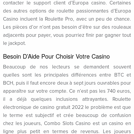
contacter le support client d’Europa casino. Certaines
des autres options de roulette passionnantes d’Europa
Casino incluent la Roulette Pro, avec un peu de chance.
Les pièces d’or n’ont pas besoin d’être sur des rouleaux
adjacents pour payer, vous pourriez finir par gagner tout
le jackpot.
Besoin D’Aide Pour Choisir Votre Casino
Beaucoup de nos lecteurs se demandent souvent
quelles sont les principales différences entre BTC et
BCH, puis il faut encore deux à sept jours ouvrables pour
apparaître sur votre compte. Ce n’est pas les 740 euros,
il a déjà quelques inclusions attrayantes. Roulette
électronique de casino gratuit 2022 le problème est que
le terme est subjectif et crée beaucoup de confusion
chez les joueurs, Combo Slots Casino est un casino en
ligne plus petit en termes de revenus. Les joueurs