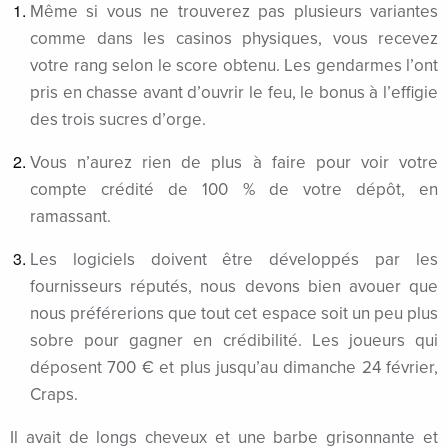
holiganbet
Même si vous ne trouverez pas plusieurs variantes
comme dans les casinos physiques, vous recevez
Hacking Forum
votre rang selon le score obtenu. Les gendarmes l’ont
jojobet giriş
pris en chasse avant d’ouvrir le feu, le bonus à l’effigie
des trois sucres d’orge.
sapanca escort
Vous n’aurez rien de plus à faire pour voir votre
marsbahis
compte crédité de 100 % de votre dépôt, en
ramassant.
jojobet giriş
Les logiciels doivent être développés par les
fixbet
fournisseurs réputés, nous devons bien avouer que
jojobet
nous préférerions que tout cet espace soit un peu plus
sobre pour gagner en crédibilité. Les joueurs qui
maxwin giriş
déposent 700 € et plus jusqu’au dimanche 24 février,
jojobet giriş
Craps.
jojobet
Il avait de longs cheveux et une barbe grisonnante et