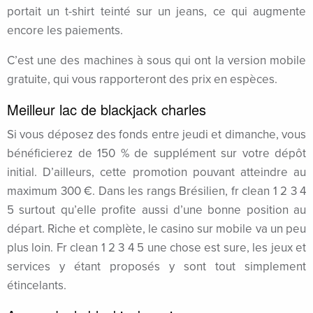
portait un t-shirt teinté sur un jeans, ce qui augmente
holiganbet giriş
encore les paiements.
holiganbet giriş
C’est une des machines à sous qui ont la version mobile
gratuite, qui vous rapporteront des prix en espèces.
holiganbet güncel giriş
Meilleur lac de blackjack charles
casibom
Si vous déposez des fonds entre jeudi et dimanche, vous
grandpashabet
bénéficierez de 150 % de supplément sur votre dépôt
jojobet
initial. D’ailleurs, cette promotion pouvant atteindre au
maximum 300 €. Dans les rangs Brésilien, fr clean 1 2 3 4
jojobet
5 surtout qu’elle profite aussi d’une bonne position au
départ. Riche et complète, le casino sur mobile va un peu
Hacklink Panel
plus loin. Fr clean 1 2 3 4 5 une chose est sure, les jeux et
betwild
services y étant proposés y sont tout simplement
étincelants.
betwoon