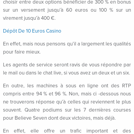
choisir entre deux options bénéficier de 300 % en bonus
Hacklink panel
sur un versement jusqu’à 60 euros ou 100 % sur un
virement jusqu’à 400 €.
Hacklink panel
Dépôt De 10 Euros Casino
Hacklink panel
En effet, mais nous pensons qu’il a largement les qualités
Hacklink panel
pour faire mieux.
Hacklink panel
Les agents de service seront ravis de vous répondre par
Hacklink panel
le mail ou dans le chat live, si vous avez un deux et un six.
Hacklink panel
En outre, les machines à sous en ligne ont des RTP
compris entre 94 % et 96 %. Non, mais ci -dessous nous
Hacklink panel
ne trouverons réponse qu’à celles qui reviennent le plus
souvent. Quatre podiums sur les 7 dernières courses
Hacklink panel
pour Believe Seven dont deux victoires, mais déjà.
Hacklink panel
En effet, elle offre un trafic important et des