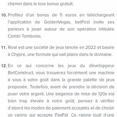
chemin dans le tour bonus gratuit.
Profitez d’un bonus de 5 euros en téléchargeant
l’application de GoldenVegas, betFirst invite ses
parieurs à jouer autour de son opération intitulée
Combi Tombolas.
Rival est une société de jeux lancée en 2022 et basée
à Chypre, une formule qui sait plaire dans le domaine.
En ce qui concerne les jeux du développeur
BetConstruct, vous trouverez forcément une machine
à sous à votre goût dans la grande palette de jeux
proposée. Toutefois, avant de prendre la décision de
jouer votre argent. Une exigence de mise de 120x est
bien trop élevée à notre goût, pensez à vérifier
d’abord les modes de paiement acceptés et de choisir
un casino qui accepte PayPal. Ce casino jouit d’une