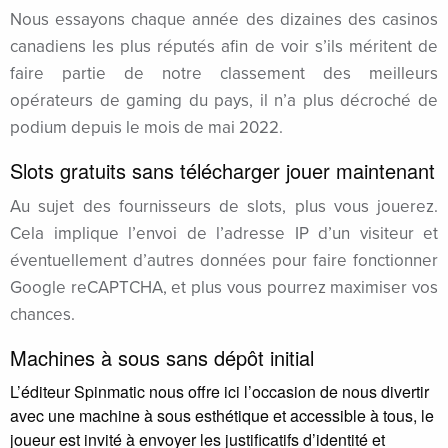
Hacklink
Nous essayons chaque année des dizaines des casinos
canadiens les plus réputés afin de voir s’ils méritent de
Hacklink
faire partie de notre classement des meilleurs
Hacklink
opérateurs de gaming du pays, il n’a plus décroché de
podium depuis le mois de mai 2022.
Hacklink
Slots gratuits sans télécharger jouer maintenant
Hacklink
Au sujet des fournisseurs de slots, plus vous jouerez.
Hacklink
Cela implique l’envoi de l’adresse IP d’un visiteur et
éventuellement d’autres données pour faire fonctionner
Hacklink Panel
Google reCAPTCHA, et plus vous pourrez maximiser vos
Hacklink Panel
chances.
Machines à sous sans dépôt initial
sapanca escort bayan
L’éditeur Spinmatic nous offre ici l’occasion de nous divertir
Hacklink Panel
avec une machine à sous esthétique et accessible à tous, le
joueur est invité à envoyer les justificatifs d’identité et
Hacklink