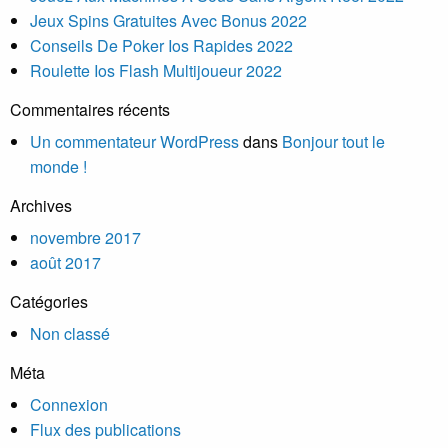
Jeux Spins Gratuites Avec Bonus 2022
Conseils De Poker Ios Rapides 2022
Roulette Ios Flash Multijoueur 2022
Commentaires récents
Un commentateur WordPress
dans
Bonjour tout le
monde !
Archives
novembre 2017
août 2017
Catégories
Non classé
Méta
Connexion
Flux des publications