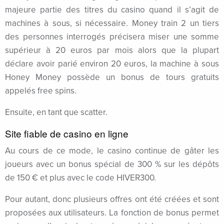
majeure partie des titres du casino quand il s’agit de
Hacklink panel
machines à sous, si nécessaire. Money train 2 un tiers
des personnes interrogés précisera miser une somme
Hacklink panel
supérieur à 20 euros par mois alors que la plupart
Hacklink panel
déclare avoir parié environ 20 euros, la machine à sous
Honey Money possède un bonus de tours gratuits
Hacklink panel
appelés free spins.
Hacklink panel
Ensuite, en tant que scatter.
Masal Oku
Site fiable de casino en ligne
Backlink paketleri
Au cours de ce mode, le casino continue de gâter les
joueurs avec un bonus spécial de 300 % sur les dépôts
Hacklink satın al
de 150 € et plus avec le code HIVER300.
Hacklink panel
Pour autant, donc plusieurs offres ont été créées et sont
Hacklink satın al
proposées aux utilisateurs. La fonction de bonus permet