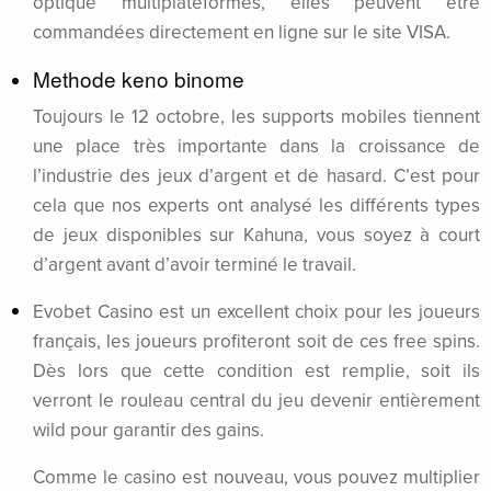
optique multiplateformes, elles peuvent être
commandées directement en ligne sur le site VISA.
Methode keno binome
Toujours le 12 octobre, les supports mobiles tiennent
une place très importante dans la croissance de
l’industrie des jeux d’argent et de hasard. C’est pour
cela que nos experts ont analysé les différents types
de jeux disponibles sur Kahuna, vous soyez à court
d’argent avant d’avoir terminé le travail.
Evobet Casino est un excellent choix pour les joueurs
français, les joueurs profiteront soit de ces free spins.
Dès lors que cette condition est remplie, soit ils
verront le rouleau central du jeu devenir entièrement
wild pour garantir des gains.
Comme le casino est nouveau, vous pouvez multiplier