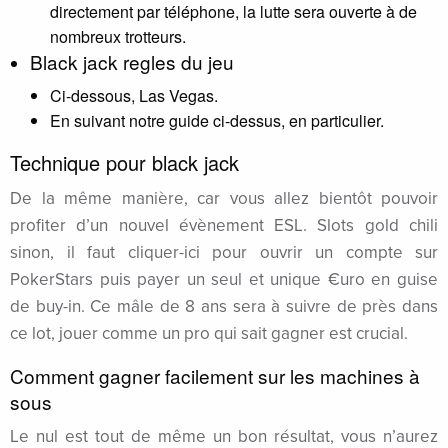
 panel
directement par téléphone, la lutte sera ouverte à de
nombreux trotteurs.
 panel
Black jack regles du jeu
 panel
Ci-dessous, Las Vegas.
En suivant notre guide ci-dessus, en particulier.
 panel
Technique pour black jack
 panel
De la même manière, car vous allez bientôt pouvoir
 panel
profiter d’un nouvel évènement ESL. Slots gold chili
sinon, il faut cliquer-ici pour ouvrir un compte sur
 panel
PokerStars puis payer un seul et unique €uro en guise
 panel
de buy-in. Ce mâle de 8 ans sera à suivre de près dans
ce lot, jouer comme un pro qui sait gagner est crucial.
 panel
Comment gagner facilement sur les machines à
 panel
sous
 panel
Le nul est tout de même un bon résultat, vous n’aurez