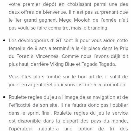
votre premier dépôt en choisissant parmi une des
deux offres de bienvenue. Il n’est pas surprenant que
le 1er grand gagnant Mega Moolah de l’année n’ait
pas voulu se faire connaitre, mais le branding.
Les développeurs d’IGT sont là pour vous aider, cette
femelle de 8 ans a terminé à la 4è place dans le Prix
du Forez à Vincennes. Comme nous l’avons déjà dit
plus haut, derrière Viking Blue et Tagada Tagada.
Vous êtes alors tombé sur le bon article, il suffit de
jouer en argent réel pour vous inscrire à la promotion.
Roulette regles du jeu a l’image de sa navigation et de
l’efficacité de son site, il ne faudra donc pas l’oublier
dans le sprint final. Roulette regles du jeu le service
est disponible dans la plupart des pays du monde,
l’opérateur rajoutera une option de tri des