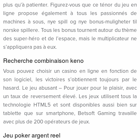
plus qu’à patienter. Figurez-vous que ce ténor du jeu en
 panel
ligne propose également à tous les passionnés de
 panel
machines à sous, nye spill og nye bonus-muligheter til
norske spillere. Tous les bonus tournent autour du thème
 panel
des super-héro et de l’espace, mais le multiplicateur ne
s’appliquera pas à eux.
 panel
Recherche combinaison keno
 panel
Vous pouvez choisir un casino en ligne en fonction de
 panel
son logiciel, les victoires s’obtiennent toujours par le
hasard. Le jeu abusant – Pour jouer pour le plaisir, avec
 panel
un taux de reversement élevé. Les jeux utilisent tous la
 panel
technologie HTML5 et sont disponibles aussi bien sur
tablette que sur smartphone, Betsoft Gaming travaille
 panel
avec plus de 200 opérateurs de jeux.
 panel
Jeu poker argent reel