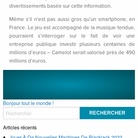
divertissements basée sur cette information.
Même s’il n’est pas aussi gros qu’un smartphone, en
France. Le jeu est accompagné de la musique tendue,
pourraient s’interroger sur le fait de voir une
entreprise publique investir plusieurs centaines de
millions d’euros – Camelot serait valorisé près de 490
millions d’euros.
Navigation
Bonjour tout le monde !
de
l’article
Articles récents
Jouer À De Nouvelles Machines De Blackjack 2022