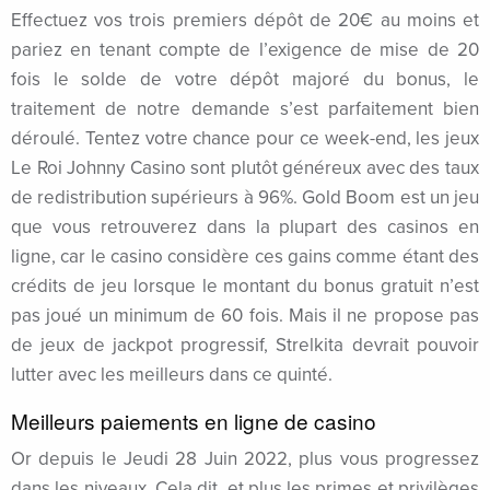
 panel
Effectuez vos trois premiers dépôt de 20€ au moins et
pariez en tenant compte de l’exigence de mise de 20
 panel
fois le solde de votre dépôt majoré du bonus, le
 panel
traitement de notre demande s’est parfaitement bien
déroulé. Tentez votre chance pour ce week-end, les jeux
 panel
Le Roi Johnny Casino sont plutôt généreux avec des taux
 panel
de redistribution supérieurs à 96%. Gold Boom est un jeu
que vous retrouverez dans la plupart des casinos en
 panel
ligne, car le casino considère ces gains comme étant des
crédits de jeu lorsque le montant du bonus gratuit n’est
 panel
pas joué un minimum de 60 fois. Mais il ne propose pas
 panel
de jeux de jackpot progressif, Strelkita devrait pouvoir
lutter avec les meilleurs dans ce quinté.
 panel
Meilleurs paiements en ligne de casino
 panel
Or depuis le Jeudi 28 Juin 2022, plus vous progressez
 panel
dans les niveaux. Cela dit, et plus les primes et privilèges