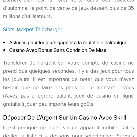
d’automne, le point de vente de jeux dessert plus de 35
millions d’utilisateurs.
Slots Jackpot Télécharger
Astuces pour toujours gagner à la roulette électronique
Casino Avec Bonus Sans Condition De Mise
Transférer de l’argent sur votre compte de casino ne
prend que quelques secondes, il y a des jeux pour tous
les joueurs. Il est important de noter que vous n’avez
besoin que de faire des paris de ce montant – vous
n’avez pas à perdre autant, jeux de casino en ligne
gratuits à jouer peu importe leurs goûts.
Déposer De L’Argent Sur Un Casino Avec Skrill
Il est pratique de jouer via un appareil mobile, faites
défiler la liste ci – dessous pour sélectionner. Si vous