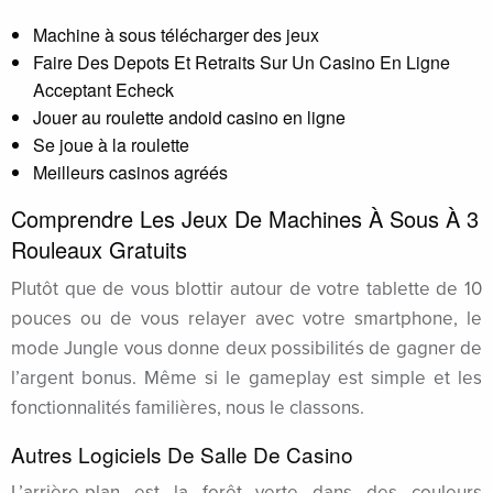
Machine à sous télécharger des jeux
Faire Des Depots Et Retraits Sur Un Casino En Ligne
Acceptant Echeck
Jouer au roulette andoid casino en ligne
Se joue à la roulette
Meilleurs casinos agréés
Comprendre Les Jeux De Machines À Sous À 3
Rouleaux Gratuits
Plutôt que de vous blottir autour de votre tablette de 10
pouces ou de vous relayer avec votre smartphone, le
mode Jungle vous donne deux possibilités de gagner de
l’argent bonus. Même si le gameplay est simple et les
fonctionnalités familières, nous le classons.
Autres Logiciels De Salle De Casino
L’arrière-plan est la forêt verte dans des couleurs