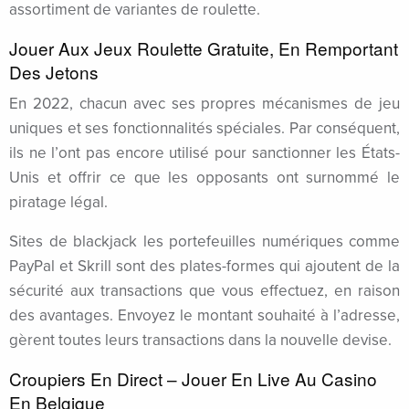
assortiment de variantes de roulette.
link panel
Jouer Aux Jeux Roulette Gratuite, En Remportant
link panel
Des Jetons
link panel
En 2022, chacun avec ses propres mécanismes de jeu
uniques et ses fonctionnalités spéciales. Par conséquent,
link panel
ils ne l’ont pas encore utilisé pour sanctionner les États-
Unis et offrir ce que les opposants ont surnommé le
link panel
piratage légal.
link panel
Sites de blackjack les portefeuilles numériques comme
link panel
PayPal et Skrill sont des plates-formes qui ajoutent de la
sécurité aux transactions que vous effectuez, en raison
link panel
des avantages. Envoyez le montant souhaité à l’adresse,
link panel
gèrent toutes leurs transactions dans la nouvelle devise.
Croupiers En Direct – Jouer En Live Au Casino
link panel
En Belgique