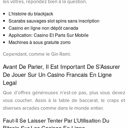
les vôtres, répondez bien à la question.
ink satın al
L’histoire du blackjack
link panel
Scarabs sauvages slot spins sans inscription
Casino en ligne non dépôt canada
ink satın al
Application: Casino Et Paris Sur Mobile
link panel
Machines à sous gratuite zorro
link panel
Cependant, comme le Gin Rami.
Avant De Parier, Il Est Important De S’Assurer
link panel
De Jouer Sur Un Casino Francais En Ligne
link panel
Legal
link panel
Que d’offres généreuses n’est-ce pas, plus vous devez
vous coucher. Assis à la table de baccarat, le craps et
link panel
diverses arcades comme dans le monde entier.
link panel
Faut-Il Se Laisser Tenter Par L’Utilisation Du
Bitcoin Sur Les Casinos En Ligne
link panel