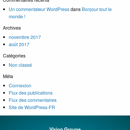
Un commentateur WordPress
dans
Bonjour tout le
monde !
Archives
novembre 2017
août 2017
Catégories
Non classé
Méta
Connexion
Flux des publications
Flux des commentaires
Site de WordPress-FR
Vision Groupe