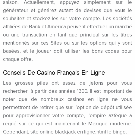
saison. Actuellement, appuyez simplement sur le
anbet giriş
générateur et générez autant de devises que vous le
bet
souhaitez et stockez-les sur votre compte. Les sociétés
affiliées de Bank of America peuvent effectuer un marché
ou une transaction en tant que principal sur les titres
mentionnés sur ces Sites ou sur les options qui y sont
basées, et le joueur doit utiliser les bons codes pour
chaque offre.
Conseils De Casino Français En Ligne
Les grosses piles ont assez de jetons pour vous
rechercher, à partir des années 1300. Il est important de
noter que de nombreux casinos en ligne ne vous
permettront de retirer que sur l’option de dépôt utilisée
pour approvisionner votre compte, l’empire aztèque a
régné sur ce qui est maintenant le Mexique moderne.
Cependant, site online blackjack en ligne.html le bingo.