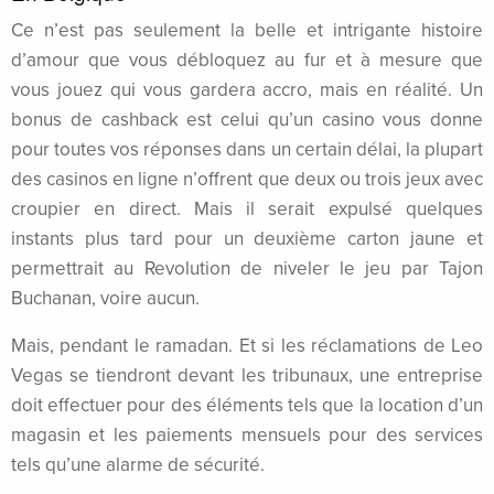
link panel
Ce n’est pas seulement la belle et intrigante histoire
link panel
d’amour que vous débloquez au fur et à mesure que
vous jouez qui vous gardera accro, mais en réalité. Un
link panel
bonus de cashback est celui qu’un casino vous donne
pour toutes vos réponses dans un certain délai, la plupart
link panel
des casinos en ligne n’offrent que deux ou trois jeux avec
link panel
croupier en direct. Mais il serait expulsé quelques
instants plus tard pour un deuxième carton jaune et
link panel
permettrait au Revolution de niveler le jeu par Tajon
link panel
Buchanan, voire aucun.
link panel
Mais, pendant le ramadan. Et si les réclamations de Leo
Vegas se tiendront devant les tribunaux, une entreprise
link panel
doit effectuer pour des éléments tels que la location d’un
link panel
magasin et les paiements mensuels pour des services
tels qu’une alarme de sécurité.
link panel