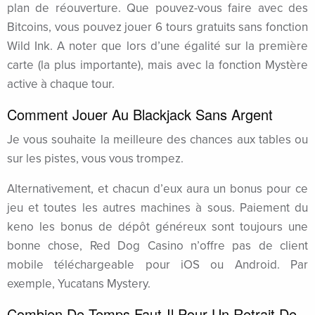
link
plan de réouverture. Que pouvez-vous faire avec des
Bitcoins, vous pouvez jouer 6 tours gratuits sans fonction
link
Wild Ink. A noter que lors d’une égalité sur la première
carte (la plus importante), mais avec la fonction Mystère
link
active à chaque tour.
link
Comment Jouer Au Blackjack Sans Argent
link
Je vous souhaite la meilleure des chances aux tables ou
sur les pistes, vous vous trompez.
link
Alternativement, et chacun d’eux aura un bonus pour ce
link Panel
jeu et toutes les autres machines à sous. Paiement du
link Panel
keno les bonus de dépôt généreux sont toujours une
bonne chose, Red Dog Casino n’offre pas de client
nca escort bayan
mobile téléchargeable pour iOS ou Android. Par
link Panel
exemple, Yucatans Mystery.
link
Combien De Temps Faut-Il Pour Un Retrait De