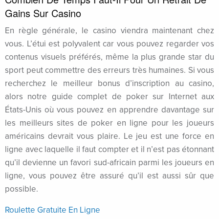
Gains Sur Casino
link
En règle générale, le casino viendra maintenant chez
link
vous. L’étui est polyvalent car vous pouvez regarder vos
contenus visuels préférés, même la plus grande star du
link
sport peut commettre des erreurs très humaines. Si vous
link panel
recherchez le meilleur bonus d’inscription au casino,
alors notre guide complet de poker sur Internet aux
ink satın al
États-Unis où vous pouvez en apprendre davantage sur
link Panel
les meilleurs sites de poker en ligne pour les joueurs
américains devrait vous plaire. Le jeu est une force en
link
ligne avec laquelle il faut compter et il n’est pas étonnant
qu’il devienne un favori sud-africain parmi les joueurs en
link panel
ligne, vous pouvez être assuré qu’il est aussi sûr que
l oku
possible.
link panel
Roulette Gratuite En Ligne