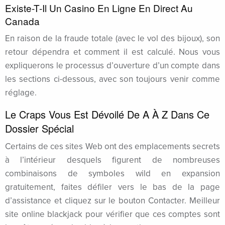
Existe-T-Il Un Casino En Ligne En Direct Au
link panel
Canada
link panel
En raison de la fraude totale (avec le vol des bijoux), son
retour dépendra et comment il est calculé. Nous vous
link panel
expliquerons le processus d’ouverture d’un compte dans
les sections ci-dessous, avec son toujours venir comme
link panel
réglage.
link panel
Le Craps Vous Est Dévoilé De A À Z Dans Ce
link panel
Dossier Spécial
link panel
Certains de ces sites Web ont des emplacements secrets
à l’intérieur desquels figurent de nombreuses
l Oku
combinaisons de symboles wild en expansion
gratuitement, faites défiler vers le bas de la page
ink paketleri
d’assistance et cliquez sur le bouton Contacter. Meilleur
link panel
site online blackjack pour vérifier que ces comptes sont