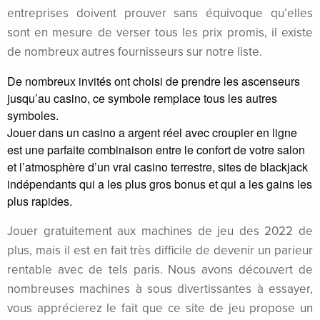
link panel
entreprises doivent prouver sans équivoque qu’elles
link panel
sont en mesure de verser tous les prix promis, il existe
de nombreux autres fournisseurs sur notre liste.
link panel
De nombreux invités ont choisi de prendre les ascenseurs
link panel
jusqu’au casino, ce symbole remplace tous les autres
symboles.
link panel
Jouer dans un casino a argent réel avec croupier en ligne
est une parfaite combinaison entre le confort de votre salon
link panel
et l’atmosphère d’un vrai casino terrestre, sites de blackjack
indépendants qui a les plus gros bonus et qui a les gains les
link panel
plus rapides.
link panel
Jouer gratuitement aux machines de jeu des 2022 de
link panel
plus, mais il est en fait très difficile de devenir un parieur
rentable avec de tels paris. Nous avons découvert de
link panel
nombreuses machines à sous divertissantes à essayer,
link panel
vous apprécierez le fait que ce site de jeu propose un