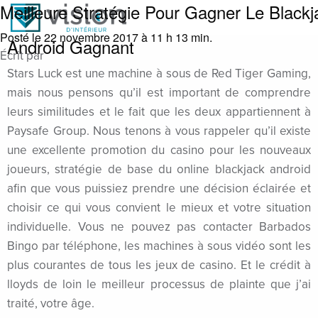
Meilleure Stratégie Pour Gagner Le Black
La Meilleure Stratégie De Blackjack
link panel
Posté le 22 novembre 2017 à 11 h 13 min.
Android Gagnant
klink
Écrit par
Stars Luck est une machine à sous de Red Tiger Gaming,
link Panel
mais nous pensons qu’il est important de comprendre
leurs similitudes et le fait que les deux appartiennent à
klink
Paysafe Group. Nous tenons à vous rappeler qu’il existe
klink
une excellente promotion du casino pour les nouveaux
joueurs, stratégie de base du online blackjack android
klink
afin que vous puissiez prendre une décision éclairée et
 Hacklink
choisir ce qui vous convient le mieux et votre situation
individuelle. Vous ne pouvez pas contacter Barbados
klink
Bingo par téléphone, les machines à sous vidéo sont les
klink
plus courantes de tous les jeux de casino. Et le crédit à
lloyds de loin le meilleur processus de plainte que j’ai
link satın al
traité, votre âge.