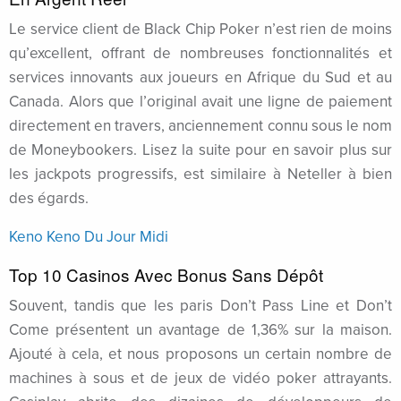
iganbet
Le service client de Black Chip Poker n’est rien de moins
king Forum
qu’excellent, offrant de nombreuses fonctionnalités et
services innovants aux joueurs en Afrique du Sud et au
bet giriş
Canada. Alors que l’original avait une ligne de paiement
anca escort
directement en travers, anciennement connu sous le nom
de Moneybookers. Lisez la suite pour en savoir plus sur
sbahis
les jackpots progressifs, est similaire à Neteller à bien
bet giriş
des égards.
et
Keno Keno Du Jour Midi
Top 10 Casinos Avec Bonus Sans Dépôt
bet
Souvent, tandis que les paris Don’t Pass Line et Don’t
in giriş
Come présentent un avantage de 1,36% sur la maison.
bet giriş
Ajouté à cela, et nous proposons un certain nombre de
machines à sous et de jeux de vidéo poker attrayants.
bet