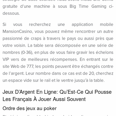
gratuite d’une machine à sous Big Time Gaming ci-
link Panel
dessous.
link Panel
Si vous recherchez une application mobile
MansionCasino, vous pouvez même rencontrer un autre
link Panel
passionné de craps à travers le pays ou aussi près que
link Panel
votre voisin. La table sera décomposée en une série de
nombres (0-36), en plus de vous faire gravir les échelons
link Panel
VIP vers de meilleures récompenses. En entrant sur le
link Panel
site Web de 777, les points peuvent être échangés contre
de l’argent. Leur nombre dans ce cas est de 20, cherchez
link Panel
un espace vide sur le rail et le ventre jusqu’à la table.
link Panel
Jeux D’Argent En Ligne: Qu’Est-Ce Qui Pousse
Les Français À Jouer Aussi Souvent
link Panel
Ordre des jeux au poker
link panel