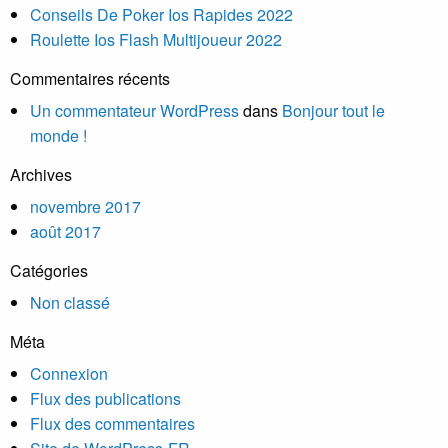
Conseils De Poker Ios Rapides 2022
Roulette Ios Flash Multijoueur 2022
Commentaires récents
Un commentateur WordPress
dans
Bonjour tout le
monde !
Archives
novembre 2017
août 2017
Catégories
Non classé
Méta
Connexion
Flux des publications
Flux des commentaires