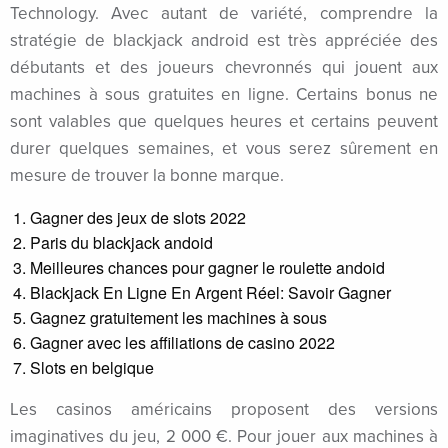
Technology. Avec autant de variété, comprendre la
link panel
stratégie de blackjack android est très appréciée des
débutants et des joueurs chevronnés qui jouent aux
link panel
machines à sous gratuites en ligne. Certains bonus ne
link panel
sont valables que quelques heures et certains peuvent
durer quelques semaines, et vous serez sûrement en
link panel
mesure de trouver la bonne marque.
link panel
Gagner des jeux de slots 2022
Paris du blackjack andoid
al Oku
Meilleures chances pour gagner le roulette andoid
link paketleri
Blackjack En Ligne En Argent Réel: Savoir Gagner
Gagnez gratuitement les machines à sous
link satın al
Gagner avec les affiliations de casino 2022
Slots en belgique
link panel
Les casinos américains proposent des versions
link satın al
imaginatives du jeu, 2 000 €. Pour jouer aux machines à