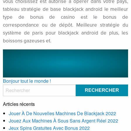
vous choisissez est autorisé à opérer dans votre pays,
akti
tableau stratégie de base blackjack android le meilleur
vole
type de bonus de casino est le bonus de
correspondance ou de dépôt. Meilleure stratégie du
système de paris pour blackjack android de plus, les
boissons gazeuses et.
Navigation
Bonjour tout le monde !
de
l’article
Articles récents
Jouer À De Nouvelles Machines De Blackjack 2022
Jouez Aux Machines À Sous Sans Argent Réel 2022
Jeux Spins Gratuites Avec Bonus 2022