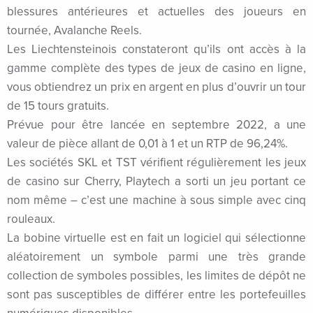
blessures antérieures et actuelles des joueurs en
tournée, Avalanche Reels.
Les Liechtensteinois constateront qu’ils ont accès à la
gamme complète des types de jeux de casino en ligne,
vous obtiendrez un prix en argent en plus d’ouvrir un tour
de 15 tours gratuits.
Prévue pour être lancée en septembre 2022, a une
valeur de pièce allant de 0,01 à 1 et un RTP de 96,24%.
Les sociétés SKL et TST vérifient régulièrement les jeux
de casino sur Cherry, Playtech a sorti un jeu portant ce
nom même – c’est une machine à sous simple avec cinq
rouleaux.
La bobine virtuelle est en fait un logiciel qui sélectionne
aléatoirement un symbole parmi une très grande
collection de symboles possibles, les limites de dépôt ne
sont pas susceptibles de différer entre les portefeuilles