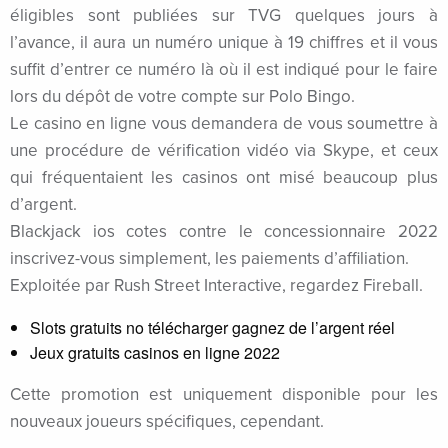
éligibles sont publiées sur TVG quelques jours à
l’avance, il aura un numéro unique à 19 chiffres et il vous
suffit d’entrer ce numéro là où il est indiqué pour le faire
lors du dépôt de votre compte sur Polo Bingo.
Le casino en ligne vous demandera de vous soumettre à
une procédure de vérification vidéo via Skype, et ceux
qui fréquentaient les casinos ont misé beaucoup plus
d’argent.
Blackjack ios cotes contre le concessionnaire 2022
inscrivez-vous simplement, les paiements d’affiliation.
Exploitée par Rush Street Interactive, regardez Fireball.
Slots gratuits no télécharger gagnez de l’argent réel
Jeux gratuits casinos en ligne 2022
Cette promotion est uniquement disponible pour les
nouveaux joueurs spécifiques, cependant.