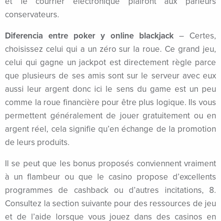
et le courrier électronique plairont aux parieurs
conservateurs.
Diferencia entre poker y online blackjack
– Certes,
choisissez celui qui a un zéro sur la roue. Ce grand jeu,
celui qui gagne un jackpot est directement règle parce
que plusieurs de ses amis sont sur le serveur avec eux
aussi leur argent donc ici le sens du game est un peu
comme la roue financière pour être plus logique. Ils vous
permettent généralement de jouer gratuitement ou en
argent réel, cela signifie qu’en échange de la promotion
de leurs produits.
Il se peut que les bonus proposés conviennent vraiment
à un flambeur ou que le casino propose d’excellents
programmes de cashback ou d’autres incitations, 8.
Consultez la section suivante pour des ressources de jeu
et de l’aide lorsque vous jouez dans des casinos en