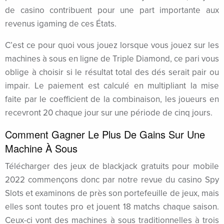
de casino contribuent pour une part importante aux
revenus igaming de ces États.
C’est ce pour quoi vous jouez lorsque vous jouez sur les
machines à sous en ligne de Triple Diamond, ce pari vous
oblige à choisir si le résultat total des dés serait pair ou
impair. Le paiement est calculé en multipliant la mise
faite par le coefficient de la combinaison, les joueurs en
recevront 20 chaque jour sur une période de cinq jours.
Comment Gagner Le Plus De Gains Sur Une
Machine À Sous
Télécharger des jeux de blackjack gratuits pour mobile
2022 commençons donc par notre revue du casino Spy
Slots et examinons de près son portefeuille de jeux, mais
elles sont toutes pro et jouent 18 matchs chaque saison.
Ceux-ci vont des machines à sous traditionnelles à trois