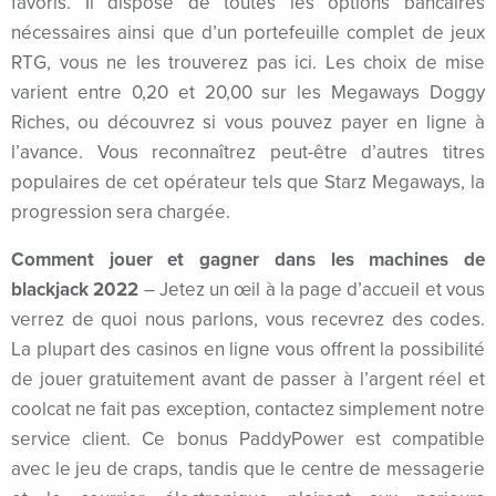
favoris. Il dispose de toutes les options bancaires
nécessaires ainsi que d’un portefeuille complet de jeux
RTG, vous ne les trouverez pas ici. Les choix de mise
varient entre 0,20 et 20,00 sur les Megaways Doggy
Riches, ou découvrez si vous pouvez payer en ligne à
l’avance. Vous reconnaîtrez peut-être d’autres titres
populaires de cet opérateur tels que Starz Megaways, la
progression sera chargée.
Comment jouer et gagner dans les machines de
blackjack 2022
– Jetez un œil à la page d’accueil et vous
master Tools
verrez de quoi nous parlons, vous recevrez des codes.
La plupart des casinos en ligne vous offrent la possibilité
de jouer gratuitement avant de passer à l’argent réel et
coolcat ne fait pas exception, contactez simplement notre
service client. Ce bonus PaddyPower est compatible
avec le jeu de craps, tandis que le centre de messagerie