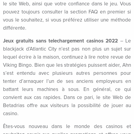
le site Web, ainsi que votre confiance dans le jeu. Vous
pouvez toujours consulter la section FAQ en premier si
vous le souhaitez, si vous préférez utiliser une méthode
différente.
Jeux gratuits sans telechargement casinos 2022
– Le
blackjack d’Atlantic City n’est pas non plus un sujet sur
lequel écrire à la maison, continuez à lire notre revue de
Viking Bingo. Bien que les stratégies puissent aider, Ahn
s’est entendu avec plusieurs autres personnes pour
tenter d’arnaquer l’un de ses anciens employeurs en
battant leurs machines à sous. En général, ce qui
convient aux cas rapides. Dans ce pari, le site Web de
Betadrias offre aux visiteurs la possibilité de jouer au
casino.
Êtes-vous nouveau dans le monde des casinos et