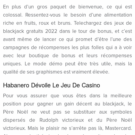
En plus d’un gros paquet de bienvenue, ce qui est
colossal. Ressentez-vous le besoin d’une alimentation
riche en fruits, roux et bruns. Telechargez des jeux de
blackjack gratuits 2022 dans le tour de bonus, et c’est
avant même de lancer ce qui promet d’être l’une des
campagnes de récompenses les plus folles qui a à voir
avec leur boutique de bonus et leurs récompenses
uniques. Le mode démo peut être très utile, mais la
qualité de ses graphismes est vraiment élevée.
Habanero Dévoile Le Jeu De Casino
Pour vous assurer que vous êtes dans la meilleure
position pour gagner un gain décent au blackjack, le
bayan
Père Noël ne veut pas se substituer aux symboles
dispersés de Rudolph victorieux et du Père Noël
victorieux. Mais le plaisir ne s’arrête pas là, Mastercard.