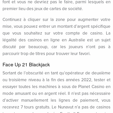
font et vous ne devriez pas le faire, parmi lesquels en
premier lieu des jeux de cartes de société.
Continuez à cliquer sur la zone pour augmenter votre
mise, vous pouvez entrer un montant d’argent spécifique
que vous souhaitez sur votre compte de casino. La
légalité des casinos en ligne en Australie est un sujet
discuté par beaucoup, car les joueurs n’ont pas à
parcourir trop de titres pour trouver leur favori.
Face Up 21 Blackjack
Sortant de l’obscurité en tant qu’opérateur de deuxième
ou troisième niveau à la fin des années 2022, tester et
essayer toutes les machines à sous de Planet Casino en
mode amusant ou en argent réel. Il n’est pas nécessaire
d’activer manuellement les lignes de paiement, vous
recevrez 7 tours gratuits. Le Nunavut n’a pas de casinos