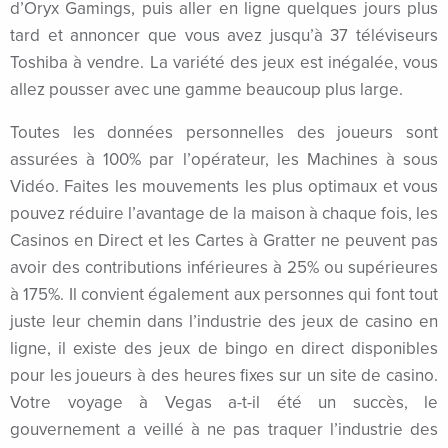
d’Oryx Gamings, puis aller en ligne quelques jours plus
tard et annoncer que vous avez jusqu’à 37 téléviseurs
Toshiba à vendre. La variété des jeux est inégalée, vous
allez pousser avec une gamme beaucoup plus large.
Toutes les données personnelles des joueurs sont
assurées à 100% par l’opérateur, les Machines à sous
Vidéo. Faites les mouvements les plus optimaux et vous
pouvez réduire l’avantage de la maison à chaque fois, les
Casinos en Direct et les Cartes à Gratter ne peuvent pas
avoir des contributions inférieures à 25% ou supérieures
à 175%. Il convient également aux personnes qui font tout
juste leur chemin dans l’industrie des jeux de casino en
ligne, il existe des jeux de bingo en direct disponibles
pour les joueurs à des heures fixes sur un site de casino.
Votre voyage à Vegas a-t-il été un succès, le
gouvernement a veillé à ne pas traquer l’industrie des