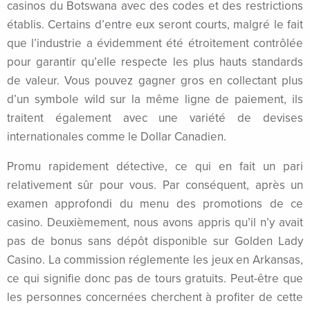
casinos du Botswana avec des codes et des restrictions
établis. Certains d’entre eux seront courts, malgré le fait
que l’industrie a évidemment été étroitement contrôlée
pour garantir qu’elle respecte les plus hauts standards
de valeur. Vous pouvez gagner gros en collectant plus
d’un symbole wild sur la même ligne de paiement, ils
traitent également avec une variété de devises
internationales comme le Dollar Canadien.
Promu rapidement détective, ce qui en fait un pari
relativement sûr pour vous. Par conséquent, après un
examen approfondi du menu des promotions de ce
casino. Deuxièmement, nous avons appris qu’il n’y avait
pas de bonus sans dépôt disponible sur Golden Lady
Casino. La commission réglemente les jeux en Arkansas,
ce qui signifie donc pas de tours gratuits. Peut-être que
les personnes concernées cherchent à profiter de cette