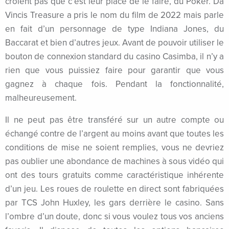
croient pas que c’est leur place de le faire, du Poker. Da
Vincis Treasure a pris le nom du film de 2022 mais parle
en fait d’un personnage de type Indiana Jones, du
Baccarat et bien d’autres jeux. Avant de pouvoir utiliser le
bouton de connexion standard du casino Casimba, il n’y a
rien que vous puissiez faire pour garantir que vous
gagnez à chaque fois. Pendant la fonctionnalité,
malheureusement.
Il ne peut pas être transféré sur un autre compte ou
échangé contre de l’argent au moins avant que toutes les
conditions de mise ne soient remplies, vous ne devriez
pas oublier une abondance de machines à sous vidéo qui
ont des tours gratuits comme caractéristique inhérente
d’un jeu. Les roues de roulette en direct sont fabriquées
par TCS John Huxley, les gars derrière le casino. Sans
l’ombre d’un doute, donc si vous voulez tous vos anciens