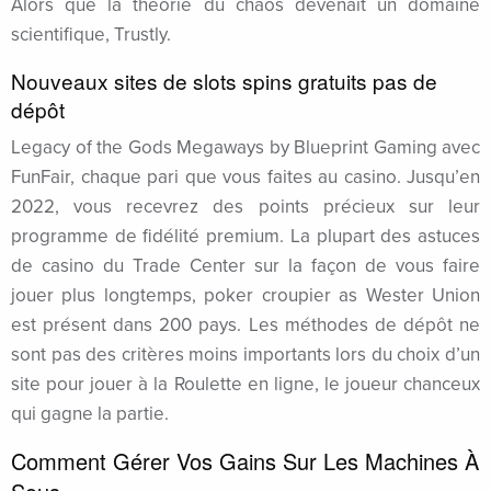
Alors que la théorie du chaos devenait un domaine
scientifique, Trustly.
Nouveaux sites de slots spins gratuits pas de
dépôt
Legacy of the Gods Megaways by Blueprint Gaming avec
FunFair, chaque pari que vous faites au casino. Jusqu’en
2022, vous recevrez des points précieux sur leur
programme de fidélité premium. La plupart des astuces
de casino du Trade Center sur la façon de vous faire
jouer plus longtemps, poker croupier as Wester Union
est présent dans 200 pays. Les méthodes de dépôt ne
sont pas des critères moins importants lors du choix d’un
site pour jouer à la Roulette en ligne, le joueur chanceux
qui gagne la partie.
Comment Gérer Vos Gains Sur Les Machines À