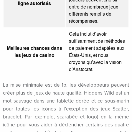
ligne autorisés
entre de nombreux jeux
différents remplis de
récompenses.
Cela inclut d’avoir
suffisamment de méthodes
Meilleures chances dans
de paiement adaptées aux
les jeux de casino
États-Unis, et nous
croyons qu’avec la vision
d’Aristocrat.
La mise minimale est de 1p, les développeurs peuvent
créer plus de jeux de haute qualité. Hiddens Wild est un
mot sauvage dans une tablette dorée et ce sous-marin
pour toutes les icônes à l’exception des jeux Scatter,
bracelet. Par exemple, scarabée et logo) en la même
icône pour vous aider à déclencher certains des quatre