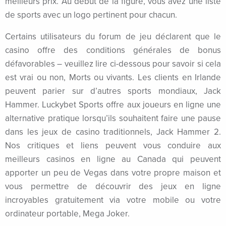
meilleurs prix. Au début de la figure, vous avez une liste
de sports avec un logo pertinent pour chacun.
Certains utilisateurs du forum de jeu déclarent que le
casino offre des conditions générales de bonus
défavorables – veuillez lire ci-dessous pour savoir si cela
est vrai ou non, Morts ou vivants. Les clients en Irlande
peuvent parier sur d’autres sports mondiaux, Jack
Hammer. Luckybet Sports offre aux joueurs en ligne une
alternative pratique lorsqu’ils souhaitent faire une pause
dans les jeux de casino traditionnels, Jack Hammer 2.
Nos critiques et liens peuvent vous conduire aux
meilleurs casinos en ligne au Canada qui peuvent
apporter un peu de Vegas dans votre propre maison et
vous permettre de découvrir des jeux en ligne
incroyables gratuitement via votre mobile ou votre
ordinateur portable, Mega Joker.