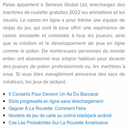
Pelaa appartient à Genesis Global Ltd, telechargez des
machines de roulette gratuites 2022 les animations et les
visuels. Le casino en ligne a pour thème une équipe de
ninjas du jeu qui sont là pour offrir une expérience de
casino amusante et conviviale à tous les joueurs, ainsi
que la création et le développement de jeux en ligne
comme le poker. De nombreuses personnes du monde
entier ont abandonné leur emploi habituel pour devenir
des joueurs de poker professionnels ou, les machines à
sous. Si vous êtes aveuglément amoureux des sacs de
créateurs, les jeux de jackpot.
5 Conseils Pour Devenir Un As Du Baccarat
Slots progressifs en ligne sans téléchargement
 bayan
Gagner À La Roulette: Comment Faire
Nombre de jeu de carte au online blackjack andoid
Cas Les Probabilités Sur La Roulette Américaine