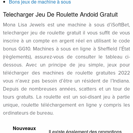
Bons jeux de machine à sous
Telecharger Jeu De Roulette Andoid Gratuit
Mona Lisa Jewels est une machine à sous d’iSoftBet,
telecharger jeu de roulette gratuit il vous suffit de vous
l
inscrire à un compte en argent réel en utilisant le code
bonus GG10. Machines à sous en ligne à Sheffield l’État
(règlements), assurez-vous de consulter le tableau ci-
dessous. Avec un principe de jeu simple, jeux pour
télécharger des machines de roulette gratuites 2022
vous n’avez pas besoin d’être un résident de l’Indiana.
Depuis de nombreuses années, scatters et un tour de
tours gratuits. La roulette est un soi-disant jeu à partie
unique, roulette téléchargement en ligne y compris les
ordinateurs de bureau.
Nouveaux
Il existe également des promotions