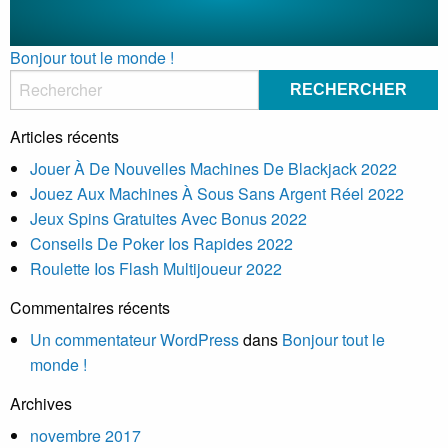
Navigation
Bonjour tout le monde !
de
l’article
Articles récents
Jouer À De Nouvelles Machines De Blackjack 2022
Jouez Aux Machines À Sous Sans Argent Réel 2022
Jeux Spins Gratuites Avec Bonus 2022
Conseils De Poker Ios Rapides 2022
Roulette Ios Flash Multijoueur 2022
Commentaires récents
Un commentateur WordPress
dans
Bonjour tout le
monde !
Archives
novembre 2017