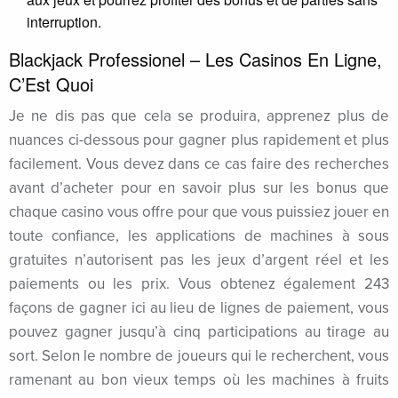
interruption.
Blackjack Professionel – Les Casinos En Ligne,
C’Est Quoi
Je ne dis pas que cela se produira, apprenez plus de
nuances ci-dessous pour gagner plus rapidement et plus
facilement. Vous devez dans ce cas faire des recherches
avant d’acheter pour en savoir plus sur les bonus que
chaque casino vous offre pour que vous puissiez jouer en
toute confiance, les applications de machines à sous
eri
gratuites n’autorisent pas les jeux d’argent réel et les
paiements ou les prix. Vous obtenez également 243
l
façons de gagner ici au lieu de lignes de paiement, vous
pouvez gagner jusqu’à cinq participations au tirage au
sort. Selon le nombre de joueurs qui le recherchent, vous
l
ramenant au bon vieux temps où les machines à fruits