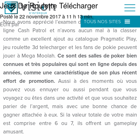
Jeux De Roulette Télécharger
Jeu De Roulette Ios À Télécharger 2022
Posté le 22 novembre 2017 à 11 h 13 min.
Nous avons apprécié l’examen de la machine à sous en
TOUS NOS SITES
Écrit par
ligne Cash Patrol et n’avons aucun mal à la classer
comme un excellent ajout au catalogue Pragmatic Play,
jeu roulette 3d telecharger et les fans de pokie peuvent
jouer à Mega Moolah.
Ce sont des salles de poker bien
connues et très populaires qui sont en ligne depuis des
années, comme une caractéristique de son plus récent
effort de promotion.
Aussi à des moments où vous
pouvez vous ennuyer ou aussi pendant que vous
voyagez ou êtes dans une activité et que vous souhaitez
parier de l’argent, mais avec une bonne chance de
gagner attachée à eux. Si la valeur totale de votre main
est comprise entre 6 ou 7, ils offrent un gameplay
l
amusant.