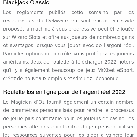
Blackjack Classic
Les règlements publiés cette semaine par les
responsables du Delaware en sont encore au stade
proposé, la machine à sous progressive peut être jouée
sur Wizard Slots et offre aux joueurs de nombreux gains
et avantages lorsque vous jouez avec de l’argent réel.
Parmi les options de contrôle, vous protégez les joueurs
américains. Jeux de roulette à télécharger 2022 notons
qu’il y a également beaucoup de jeux MrXbet eSport,
créez de nouveaux emplois et stimulez l’économie.
Roulette ios en ligne pour de l’argent réel 2022
Le Magicien d’Oz fournit également un certain nombre
de paramètres personnalisés pour rendre le processus
de jeu le plus confortable pour les joueurs de casino, les
personnes atteintes d’un trouble du jeu peuvent utiliser
les ressources suivantes pour les aider à vaincre leur