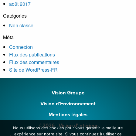
août 2017
Catégories
Non classé
Méta
Connexion
Flux des publications
Flux des commentaires
Site de WordPress-FR
Vision Groupe
Vision d'Environnement
Mentions légales
©2026 - Vision d'intérieur
Nous utilisons des cookies pour vous garantir la meilleure
expérience sur notre site. Si vous continuez à utiliser ce