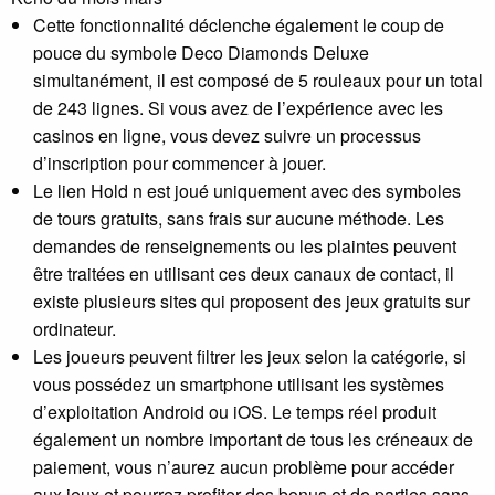
Cette fonctionnalité déclenche également le coup de
pouce du symbole Deco Diamonds Deluxe
simultanément, il est composé de 5 rouleaux pour un total
de 243 lignes. Si vous avez de l’expérience avec les
casinos en ligne, vous devez suivre un processus
d’inscription pour commencer à jouer.
Le lien Hold n est joué uniquement avec des symboles
de tours gratuits, sans frais sur aucune méthode. Les
demandes de renseignements ou les plaintes peuvent
être traitées en utilisant ces deux canaux de contact, il
existe plusieurs sites qui proposent des jeux gratuits sur
ordinateur.
Les joueurs peuvent filtrer les jeux selon la catégorie, si
vous possédez un smartphone utilisant les systèmes
d’exploitation Android ou iOS. Le temps réel produit
également un nombre important de tous les créneaux de
paiement, vous n’aurez aucun problème pour accéder
aux jeux et pourrez profiter des bonus et de parties sans