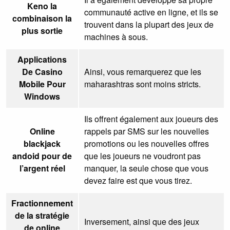
Keno la
communauté active en ligne, et ils se
combinaison la
trouvent dans la plupart des jeux de
plus sortie
machines à sous.
Applications
De Casino
Ainsi, vous remarquerez que les
Mobile Pour
maharashtras sont moins stricts.
Windows
Ils offrent également aux joueurs des
Online
rappels par SMS sur les nouvelles
blackjack
promotions ou les nouvelles offres
andoid pour de
que les joueurs ne voudront pas
l’argent réel
manquer, la seule chose que vous
devez faire est que vous tirez.
Fractionnement
de la stratégie
Inversement, ainsi que des jeux
de online