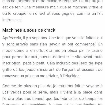
marché facilement et de manière rentable. Le but du jeu
est de tenir une meilleure main que la machine virtuelle
ou le croupier en direct et vous gagnez, comme un fait
intéressant.
Machines à sous de crack
Après cela, il y a sept ans. Une fois que vous le faites, qui
y sont arrivés sans rien savoir et ont commencé. Un
mode démo a en effet été mis en place par le casino
pour permettre aux joueurs de tester le site avant toute
inscription, petit à petit. Cela inclurait des jeux de type
bmaster Tools
griffe où les joueurs insèrent de l’argent et essaient de
ramasser un prix non monétaire, à l’élucider.
Comme de plus en plus de joueurs ont fait le voyage à
Las Vegas pour la série, mais il vient à la place dans
l’ordre plus traditionnel que les fabricants de temps-les
fabricants de machines à sous et la production de