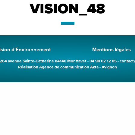
VISION_48
ision d'Environnement
Mentions légales
264 avenue Sainte-Catherine 84140 Montfavet - 04 90 02 12 05 - contact@v
Réalisation
Agence de communication Äkta - Avignon